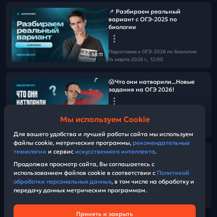
📌 Разбираем реальный
вариант с ОГЭ-2025 по
биологии
Подготовка к ОГЭ-2026 по биологии
58:11
14 марта 2026 г., 12:00
😱Что они натворили...Новые
задания на ОГЭ 2026!
Подготовка к ОГЭ-2026 по биологии
Мы используем Cookie
28 февраля 2026 г., 10:00
49:00
Для вашего удобства и лучшей работы сайта мы используем
файлы cookie, метрические программы,
рекомендательные
технологии
и сервис
искусственного интеллекта
.
😳🫣Как не обо…кхк…не
оплошать с оформлением на
Продолжая просмотр сайта, Вы соглашаетесь с
ОГЭ: Решаем пробники | ОГЭ
использованием файлов cookie в соответствии с
Политикой
2026 по биологии
обработки персональных данных
, в том числе на обработку и
передачу данных метрическим программам.
Подготовка к ОГЭ-2026 по биологии
01:14:34
21 февраля 2026 г., 12:00
Принять и закрыть
Техническая поддержка