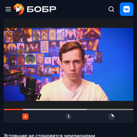
Главная
ЩЕЛЧОК
2026
Полезные
материалы
Проверка
сочинений
Тех
поддержка
Результаты
и
отзыв
Уставшие не становятся чемпионами