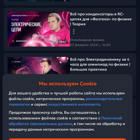
Всё про конденсаторы в RC-
цепях для «Физтеха» по физике
| Теория
Олимпиадная физика
15:41
03 февраля 2026 г., 14:00
Всё про Электродинамику за 4
часа для олимпиад по физике |
Большая практика
Мы используем Cookie
Олимпиадная физика
02:54:24
01 февраля 2026 г., 07:30
Для вашего удобства и лучшей работы сайта мы используем
файлы cookie, метрические программы,
рекомендательные
технологии
и сервис
искусственного интеллекта
.
Электростатика для «Физтеха»
по физике | Теория
Продолжая просмотр сайта, Вы соглашаетесь с
использованием файлов cookie в соответствии с
Политикой
обработки персональных данных
, в том числе на обработку и
Олимпиадная физика
передачу данных метрическим программам.
30 января 2026 г., 12:00
12:14