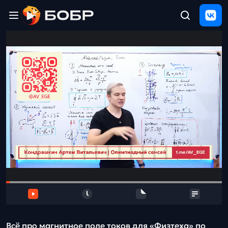
Главная
ЩЕЛЧОК
2026
Полезные
материалы
Проверка
сочинений
Тех
поддержка
Результаты
и
отзыв
Всё про магнитное поле токов для «Физтеха» по