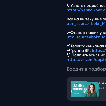
💸Узнать подробност
https://3.shkolkovo
Все наши текущие ак
utm_source=bobr_
🤩Отзывы наших уче
utm_source=bobr_
📲Телеграмм-канал 
📲Группа ВК:
https:
💥 Подписывайся на
https://vk.com/app
Входит в подбор
ЕГЭ 
35 в