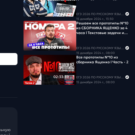
59:19
ЕГЭ 2026 ПО РУССКОМУ ЯЗЫКУ И МАТЕМАТИКЕ
15 декабря 2024 г., 13:30
Решаем все прототипы №10
из СБОРНИКА ЯЩЕНКО за 4
часа l Текстовые задачи из
ЕГЭ по математике l Часть -
2
ЕГЭ 2026 ПО РУССКОМУ ЯЗЫКУ И МАТЕМАТИКЕ
15 декабря 2024 г., 08:00
Все прототипы №10 из
сборника Ященко l Часть - 2
02:33:39
ЕГЭ 2026 ПО РУССКОМУ ЯЗЫКУ И МАТЕМАТИКЕ
15 декабря 2024 г., 08:00
льную