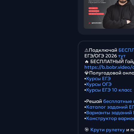
⚠️Подключай
БЕСПЛ
ЕГЭ/ОГЭ 2026
тут
🔥 БЕСПЛАТНЫЙ Гайд
https://b.bobr.video
💎Полугодовой онла
▪️
Курсы ЕГЭ
▪️
Курсы ОГЭ
▪️
Курсы ЕГЭ 10 класс
▪️Решай
бесплатные 
▪️
Каталог заданий ЕГ
▪️
Варианты заданий 
▪️
Конструктор вариа
🎯
Крути рулетку
и п