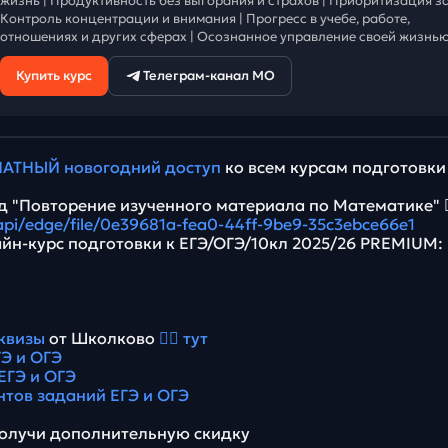
жизнь | Продуктивность без выгорания и страхов | Приоритизация за
Контроль концентрации и внимания | Прогресс в учебе, работе,
отношениях и других сферах | Осознанное управление своей жизнью
Купить курс
Телеграм-канал МО
АТНЫЙ новогодний доступ
ко всем курсам подготовки
 "Повторение изученного материала по Математике" 👉
/api/edge/file/0e39681a-fea0-44ff-9be9-35c3ebce66e1
йн-курс подготовки к ЕГЭ/ОГЭ/10кл 2025/26 PREMIUM:
квизы
от Школково
👉🏻 тут
Э и ОГЭ
ЕГЭ и ОГЭ
нтов заданий ЕГЭ и ОГЭ
олучи дополнительную скидку