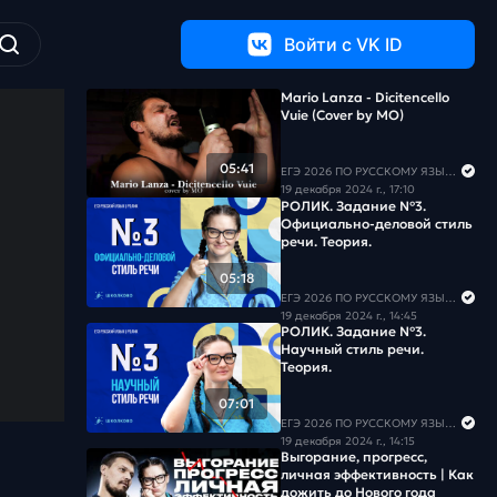
Войти c VK ID
Mario Lanza - Dicitencello
Vuie (Cover by MO)
05:41
ЕГЭ 2026 ПО РУССКОМУ ЯЗЫКУ И МАТЕМАТИКЕ
19 декабря 2024 г., 17:10
РОЛИК. Задание №3.
Официально-деловой стиль
речи. Теория.
05:18
ЕГЭ 2026 ПО РУССКОМУ ЯЗЫКУ И МАТЕМАТИКЕ
19 декабря 2024 г., 14:45
РОЛИК. Задание №3.
Научный стиль речи.
Теория.
07:01
ЕГЭ 2026 ПО РУССКОМУ ЯЗЫКУ И МАТЕМАТИКЕ
19 декабря 2024 г., 14:15
Выгорание, прогресс,
личная эффективность | Как
дожить до Нового года