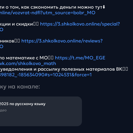
и о том, как сэкономить деньги можно тут⬇️
.online/vozvrat-ndfl?utm_source=bobr_MO
ции и скидки👉🏻
https://3.shkolkovo.online/special?
MO
ников👉🏻
https://3.shkolkovo.online/reviews?
MO
по математике с МО👉🏻
https://t.me/MO_EGE
//vk.com/shkolkovo_math
 уведомления и рассылку полезных материалов ВК👉🏻
5898182_-185634090#s=1024531&force=1
ку на канале:
2025 по русскому языку
идео