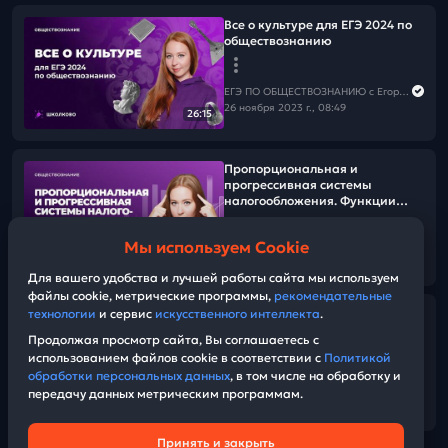
Все о культуре для ЕГЭ 2024 по
обществознанию
ЕГЭ ПО ОБЩЕСТВОЗНАНИЮ c Егором Кантом
26 ноября 2023 г., 08:49
26:15
Пропорциональная и
прогрессивная системы
налогообложения. Функции
налогов. ЕГЭ обществознание
Мы используем Cookie
ЕГЭ ПО ОБЩЕСТВОЗНАНИЮ c Егором Кантом
12:46
31 июля 2023 г., 15:00
Для вашего удобства и лучшей работы сайта мы используем
файлы cookie, метрические программы,
рекомендательные
технологии
и сервис
искусственного интеллекта
.
Система права: отрасли,
институты, нормы.
Продолжая просмотр сайта, Вы соглашаетесь с
Материальное и
использованием файлов cookie в соответствии с
Политикой
процессуальное, частное и
обработки персональных данных
, в том числе на обработку и
публичное право.
передачу данных метрическим программам.
ЕГЭ ПО ОБЩЕСТВОЗНАНИЮ c Егором Кантом
20:12
21 июля 2023 г., 13:00
Принять и закрыть
Техническая поддержка