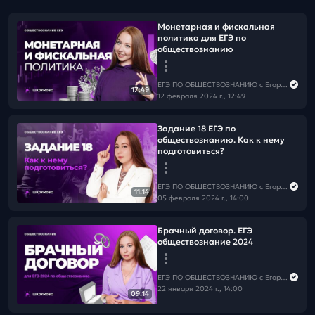
Монетарная и фискальная
политика для ЕГЭ по
обществознанию
ЕГЭ ПО ОБЩЕСТВОЗНАНИЮ c Егором Кантом
17:49
12 февраля 2024 г., 12:49
Задание 18 ЕГЭ по
обществознанию. Как к нему
подготовиться?
ЕГЭ ПО ОБЩЕСТВОЗНАНИЮ c Егором Кантом
11:14
05 февраля 2024 г., 14:00
Брачный договор. ЕГЭ
обществознание 2024
ЕГЭ ПО ОБЩЕСТВОЗНАНИЮ c Егором Кантом
22 января 2024 г., 14:00
09:14