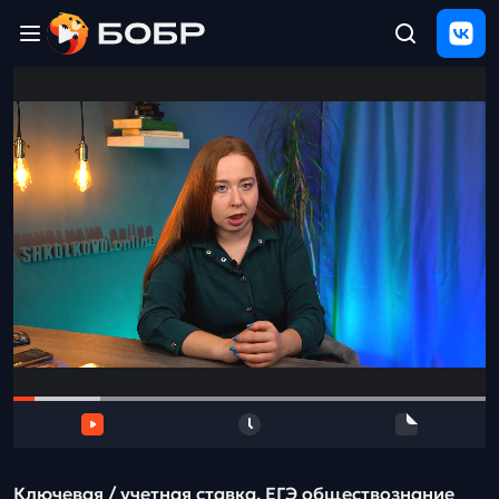
Главная
ЩЕЛЧОК
2026
Полезные
материалы
Проверка
сочинений
Тех
поддержка
Результаты
и
отзыв
Ключевая / учетная ставка. ЕГЭ обществознание