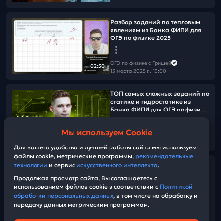
Разбор заданий по тепловым
явлениям из Банка ФИПИ для
ОГЭ по физике 2025
ОГЭ по физике с Гришей
02:50
15 марта 2025 г., 13:00
ТОП самых сложных заданий по
статике и гидростатике из
Банка ФИПИ для ОГЭ по физике
2025
Мы используем Cookie
ОГЭ по физике с Гришей
17:28
15 марта 2025 г., 11:00
Для вашего удобства и лучшей работы сайта мы используем
файлы cookie, метрические программы,
рекомендательные
Разбор заданий по КПД и
технологии
и сервис
искусственного интеллекта
.
сгоранию топлива из Банка
Продолжая просмотр сайта, Вы соглашаетесь с
ФИПИ для ОГЭ по физике 2025
использованием файлов cookie в соответствии с
Политикой
обработки персональных данных
, в том числе на обработку и
передачу данных метрическим программам.
ОГЭ по физике с Гришей
04:03
14 марта 2025 г., 15:00