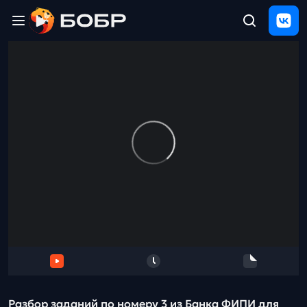
Главная
ЩЕЛЧОК
2026
Полезные
материалы
Проверка
сочинений
Тех
поддержка
Результаты
и
отзыв
Разбор заданий по номеру 3 из Банка ФИПИ для