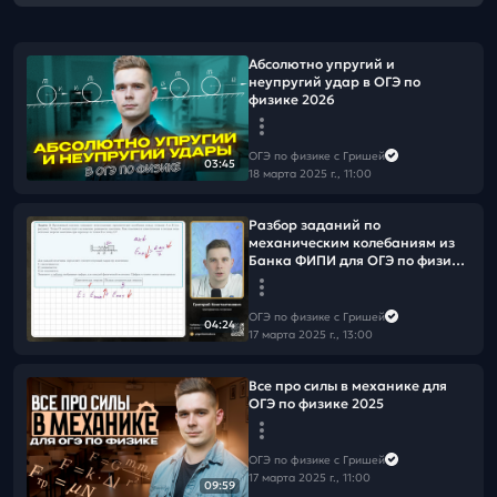
Абсолютно упругий и
неупругий удар в ОГЭ по
физике 2026
ОГЭ по физике с Гришей
03:45
18 марта 2025 г., 11:00
Разбор заданий по
механическим колебаниям из
Банка ФИПИ для ОГЭ по физике
2025
ОГЭ по физике с Гришей
04:24
17 марта 2025 г., 13:00
Все про силы в механике для
ОГЭ по физике 2025
ОГЭ по физике с Гришей
17 марта 2025 г., 11:00
09:59