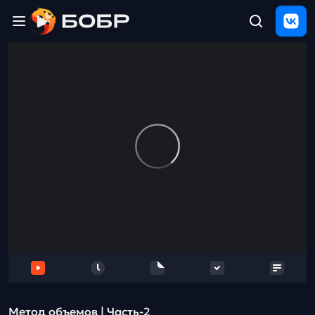
Главная
ЩЕЛЧОК
2026
Полезные
материалы
Проверка
сочинений
Тех
поддержка
Результаты
и
отзыв
Метод объемов | Часть-2