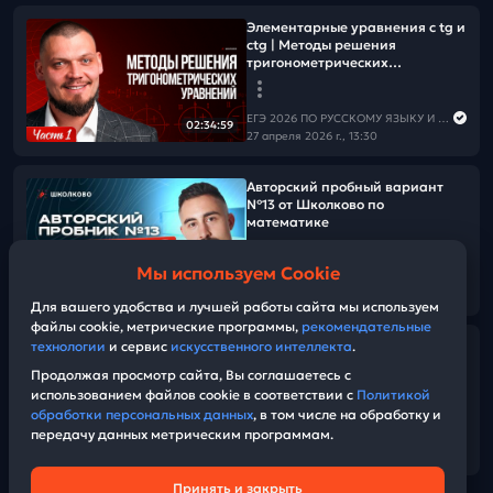
Элементарные уравнения с tg и
ctg | Методы решения
тригонометрических
уравнений | Часть 1
ЕГЭ 2026 ПО РУССКОМУ ЯЗЫКУ И МАТЕМАТИКЕ
02:34:59
27 апреля 2026 г., 13:30
Авторский пробный вариант
№13 от Школково по
математике
Мы используем Cookie
ЕГЭ 2026 ПО РУССКОМУ ЯЗЫКУ И МАТЕМАТИКЕ
01:47:25
26 апреля 2026 г., 14:00
Для вашего удобства и лучшей работы сайта мы используем
файлы cookie, метрические программы,
рекомендательные
Сложные параметры на
технологии
и сервис
искусственного интеллекта
.
функции | №18 из ЕГЭ 2026 по
Продолжая просмотр сайта, Вы соглашаетесь с
математика
использованием файлов cookie в соответствии с
Политикой
обработки персональных данных
, в том числе на обработку и
передачу данных метрическим программам.
ЕГЭ 2026 ПО РУССКОМУ ЯЗЫКУ И МАТЕМАТИКЕ
02:51:25
26 апреля 2026 г., 08:00
Принять и закрыть