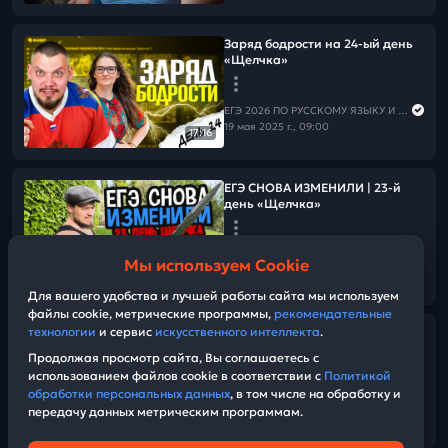
Заряд бодрости на 24-ый день
«Щелчка»
ЕГЭ 2026 ПО РУССКОМУ ЯЗЫКУ И МАТЕМАТИКЕ
19 мая 2025 г., 09:00
17:16
ЕГЭ СНОВА ИЗМЕНИЛИ | 23-й
день «Щелчка»
ЕГЭ 2026 ПО РУССКОМУ ЯЗЫКУ И МАТЕМАТИКЕ
Мы используем Cookie
18 мая 2025 г., 18:00
06:01
Для вашего удобства и лучшей работы сайта мы используем
файлы cookie, метрические программы,
рекомендательные
технологии
и сервис
искусственного интеллекта
.
Хвалим себя | Итоги 23-его дня
«Щелчка»
Продолжая просмотр сайта, Вы соглашаетесь с
использованием файлов cookie в соответствии с
Политикой
обработки персональных данных
, в том числе на обработку и
ЕГЭ 2026 ПО РУССКОМУ ЯЗЫКУ И МАТЕМАТИКЕ
передачу данных метрическим программам.
18 мая 2025 г., 17:00
26:45