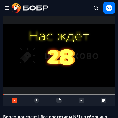
Главная
ЩЕЛЧОК
2026
Полезные
материалы
Проверка
сочинений
Тех
поддержка
Результаты
и
отзыв
Видео-конспект | Все прототипы №1 из сборника