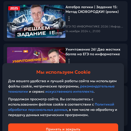
Алгебра логики | Задание 15:
Метод СКОВОРОДКИ! (ролик)
ЕГЭ ПО ИНФОРМАТИКЕ 2026 | Информатика с БУ
14 ноября 2024 г., 21:00
21:15
Уничтожение 26! Два жестких
балла на ЕГЭ по информатике
ЕГЭ ПО ИНФОРМАТИКЕ 2026 | Информатика с БУ
Мы используем Cookie
10 ноября 2024 г., 14:00
01:16:40
Для вашего удобства и лучшей работы сайта мы используем
файлы cookie, метрические программы,
рекомендательные
технологии
и сервис
искусственного интеллекта
.
Программирование. Модули.
Задание 8 (itertools). Задание 6
Продолжая просмотр сайта, Вы соглашаетесь с
(turtle).
использованием файлов cookie в соответствии с
Политикой
обработки персональных данных
, в том числе на обработку и
передачу данных метрическим программам.
ЕГЭ ПО ИНФОРМАТИКЕ 2026 | Информатика с БУ
01:19:36
06 ноября 2024 г., 14:30
Принять и закрыть
Техническая поддержка