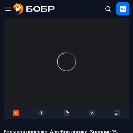
Главная
ЩЕЛЧОК
2026
Полезные
материалы
Проверка
сочинений
Тех
поддержка
Результаты
и
отзыв
Большая нарешка. Алгебра логики. Задание 15.