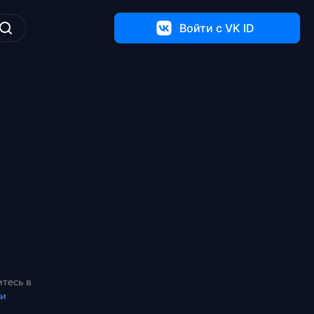
Войти c VK ID
тесь в
ки