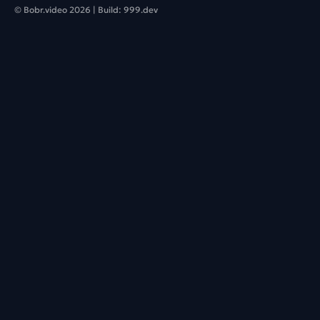
© Bobr.video
2026
| Build:
999.dev