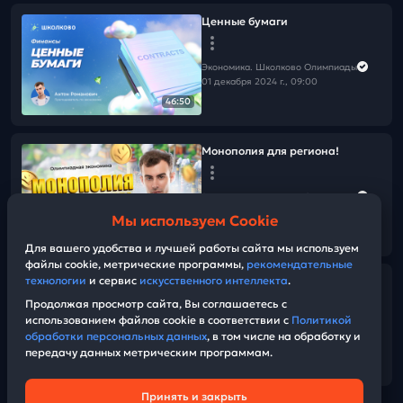
Ценные бумаги
Экономика. Школково Олимпиады
01 декабря 2024 г., 09:00
46:50
Монополия для региона!
Экономика. Школково Олимпиады
21 ноября 2024 г., 15:00
Мы используем Cookie
01:58:32
Для вашего удобства и лучшей работы сайта мы используем
файлы cookie, метрические программы,
рекомендательные
технологии
и сервис
искусственного интеллекта
.
Монополия
Продолжая просмотр сайта, Вы соглашаетесь с
использованием файлов cookie в соответствии с
Политикой
Экономика. Школково Олимпиады
обработки персональных данных
, в том числе на обработку и
06 ноября 2024 г., 14:00
передачу данных метрическим программам.
01:23:26
Принять и закрыть
Техническая поддержка