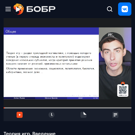
Главная
ЩЕЛЧОК
2026
Полезные
материалы
Проверка
сочинений
Тех
поддержка
Результаты
и
отзыв
Теория игр. Введение