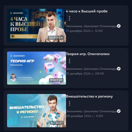
4 часа к Высшей пробе
Экономика. Школково Олимпиады
21 декабря 2024 г., 12:00
04:00:09
Теория игр. Олигополии
Экономика. Школково Олимпиады
10 декабря 2024 г., 09:00
01:07:27
Вмешательство к региону
Экономика. Школково Олимпиады
08 декабря 2024 г., 11:00
02:12:21