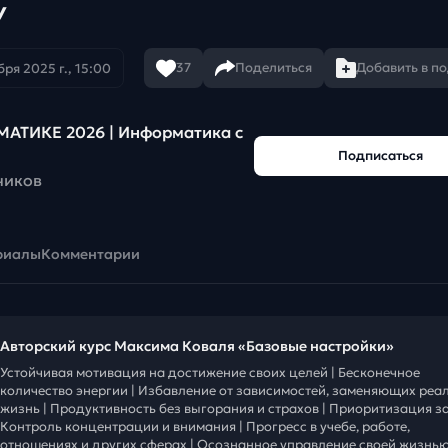
У
37
Поделиться
Добавить в п
бря 2025 г., 15:00
АТИКЕ 2026 | Информатика с
Подписаться
чиков
риалы
Комментарии
Авторский курс Максима Коваля «Базовые настройки»
Устойчивая мотивация на достижение своих целей | Бесконечное
количество энергии | Избавление от зависимостей, заменяющих реа
жизнь | Продуктивность без выгорания и страхов | Приоритизация за
Контроль концентрации и внимания | Прогресс в учебе, работе,
отношениях и других сферах | Осознанное управление своей жизнью