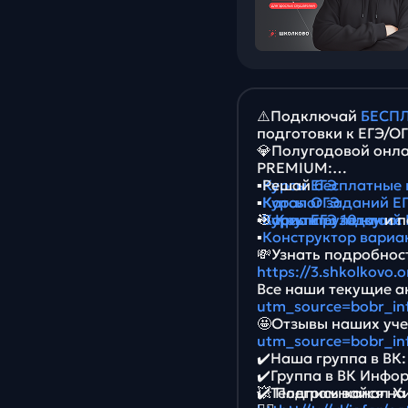
⚠️Подключай
БЕСПЛ
подготовки к ЕГЭ/О
💎Полугодовой онла
PREMIUM:
▪️
▪️Решай
Курсы ЕГЭ
бесплатные 
▪️
▪️
Курсы ОГЭ
Каталог заданий ЕГ
▪️
▪️
🎯
Курсы ЕГЭ 10 класс
Варианты заданий 
Крути рулетку
и п
▪️
Конструктор вариа
💸Узнать подробност
https://3.shkolkovo.
Все наши текущие ак
utm_source=bobr_in
🤩Отзывы наших уче
utm_source=bobr_in
✔️Наша группа в ВК
✔️Группа в ВК Инфо
✔️Телеграм-канал Х
💥 Подписывайся на