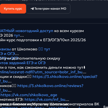
Купить курс
Телеграм-канал МО
АТНЫЙ новогодний доступ
ко всем курсам
ГЭ 2026
тут
йн-курс подготовки к ЕГЭ/ОГЭ/10кл 2025/26
квизы
от Школково
👉🏻 тут
Э и ОГЭ
ЕГЭ и ОГЭ
олучи дополнительную скидку
нтов заданий ЕГЭ и ОГЭ
и о том, как сэкономить деньги можно тут⬇️
online/vozvrat-ndfl?utm_source=bobr_inf_bu
ции и скидки👉🏻
https://3.shkolkovo.online/special?
f_bu
ников👉🏻
https://3.shkolkovo.online/reviews?
f_bu
:
https://vk.com/shkolkovo_ege
рматика ЕГЭ:
https://vk.com/inf_bu
имия и Биология Мутаген Школково:
 уведомления и рассылку полезных материалов ВК
Е