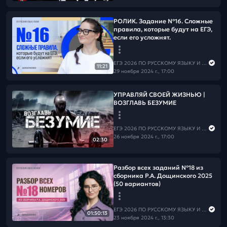
РОЛИК. Задание №16. Сложные
правила, которые будут на ЕГЭ,
если его усложнят.
ЕГЭ 2026 ПО РУССКОМУ ЯЗЫКУ И МАТЕМАТИКЕ
11:21
29 ноября 2024 г., 17:00
УПРАВЛЯЙ СВОЕЙ ЖИЗНЬЮ |
ВОЗГЛАВЬ БЕЗУМИЕ
ЕГЭ 2026 ПО РУССКОМУ ЯЗЫКУ И МАТЕМАТИКЕ
26 ноября 2024 г., 17:00
02:30
Разбор всех заданий №18 из
сборника Р.А. Дощинского 2025
(50 вариантов)
ЕГЭ 2026 ПО РУССКОМУ ЯЗЫКУ И МАТЕМАТИКЕ
01:50:13
23 ноября 2024 г., 13:30