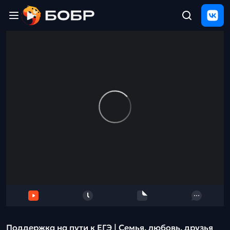
Главная
ЩЕЛЧОК
2026
Полезные
материалы
Проверка
сочинений
Тех
поддержка
Результаты
и
отзыв
Поддержка на пути к ЕГЭ | Семья, любовь, друзья