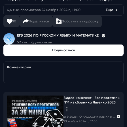
4,4 тыс. просмотров
24 ноября 2024 г., 11:00
Еще
10
Поделиться
Добавить в подборку
ЕГЭ 2026 ПО РУССКОМУ ЯЗЫКУ И МАТЕМАТИКЕ
52 тыс. подписчиков
Подписаться
Комментарии
Видео-конcпект | Все прототипы
№4 из сборника Ященко 2025
ЕГЭ 2026 ПО РУССКОМУ ЯЗЫКУ И МАТЕМАТИКЕ
29 ноября 2024 г., 17:00
38:01