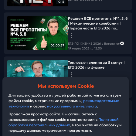
10:15
Решаем ВСЕ прототипы №4, 5, 6
| Механические колебания |
Первая часть ЕГЭ 2026 по
физике
ЕГЭ ПО ФИЗИКЕ 2026 с Виталичем
02:00:57
19 марта 2025 г., 12:30
Тепловые явления за 5 минут |
ЕГЭ 2026 по физике
ЕГЭ ПО ФИЗИКЕ 2026 с Виталичем
Мы используем Cookie
17 марта 2025 г., 16:00
14:41
Для вашего удобства и лучшей работы сайта мы используем
файлы cookie, метрические программы,
рекомендательные
технологии
и сервис
искусственного интеллекта
.
ВСЁ НЕ ЗРЯ | Жизненная
история от Виталича
Продолжая просмотр сайта, Вы соглашаетесь с
использованием файлов cookie в соответствии с
Политикой
обработки персональных данных
, в том числе на обработку и
ЕГЭ ПО ФИЗИКЕ 2026 с Виталичем
передачу данных метрическим программам.
14 марта 2025 г., 17:00
10:00