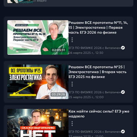
31 видео
Решаем ВСЕ прототипы №11, 14,
15 | Электростатика | Первая
часть ЕГЭ 2026 по физике
ЕГЭ ПО ФИЗИКЕ 2026 с Виталичем
02:05:31
26 марта 2025 г., 12:30
Решаем ВСЕ прототипы №25 |
Электростатика | Вторая часть
ЕГЭ 2025 по физике
ЕГЭ ПО ФИЗИКЕ 2026 с Виталичем
03:29:28
25 марта 2025 г., 12:00
Как найти сейчас силы? ЕГЭ уже
надоело
ЕГЭ ПО ФИЗИКЕ 2026 с Виталичем
22 марта 2025 г., 17:00