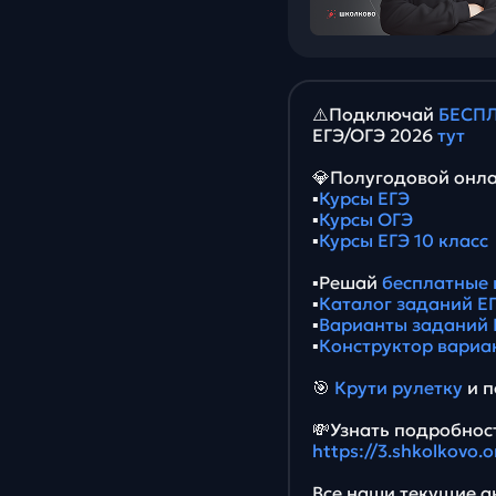
⚠️Подключай
БЕСПЛ
ЕГЭ/ОГЭ 2026
тут
💎Полугодовой онла
▪️
Курсы ЕГЭ
▪️
Курсы ОГЭ
▪️
Курсы ЕГЭ 10 класс
▪️Решай
бесплатные 
▪️
Каталог заданий ЕГ
▪️
Варианты заданий 
▪️
Конструктор вариа
🎯
Крути рулетку
и п
💸Узнать подробност
https://3.shkolkovo
Все наши текущие ак