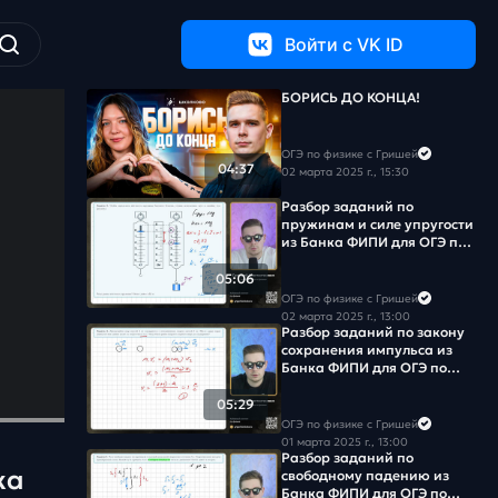
Войти c VK ID
БОРИСЬ ДО КОНЦА!
ОГЭ по физике с Гришей
04:37
02 марта 2025 г., 15:30
Разбор заданий по
пружинам и силе упругости
из Банка ФИПИ для ОГЭ по
физике 2025
05:06
ОГЭ по физике с Гришей
02 марта 2025 г., 13:00
Разбор заданий по закону
сохранения импульса из
Банка ФИПИ для ОГЭ по
физике 2025
05:29
ОГЭ по физике с Гришей
01 марта 2025 г., 13:00
Разбор заданий по
ка
свободному падению из
Банка ФИПИ для ОГЭ по