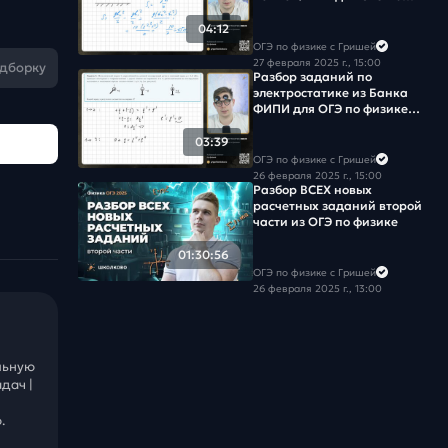
физике 2025
04:12
ОГЭ по физике с Гришей
27 февраля 2025 г., 15:00
одборку
Разбор заданий по
электростатике из Банка
ФИПИ для ОГЭ по физике
2025
03:39
ОГЭ по физике с Гришей
26 февраля 2025 г., 15:00
Разбор ВСЕХ новых
расчетных заданий второй
части из ОГЭ по физике
01:30:56
ОГЭ по физике с Гришей
26 февраля 2025 г., 13:00
льную
дач |
.