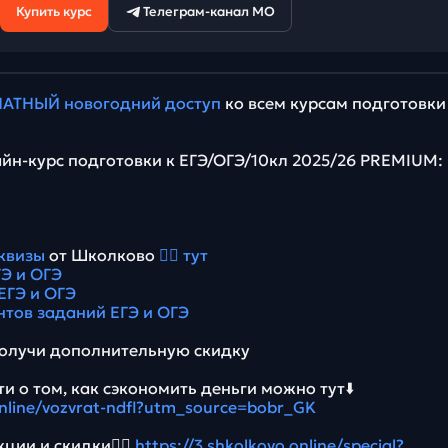
Купить курс
Телеграм-канал МО
АТНЫЙ новогодний доступ
ко всем курсам подготовки
йн-курс подготовки к ЕГЭ/ОГЭ/10кл 2025/26 PREMIUM:
квизы
от Школково
👉🏻 тут
Э и ОГЭ
ЕГЭ и ОГЭ
нтов заданий ЕГЭ и ОГЭ
олучи дополнительную скидку
и о том, как сэкономить деньги можно тут⬇️
.online/vozvrat-ndfl?utm_source=bobr_GK
ции и скидки👉🏻
https://3.shkolkovo.online/special?