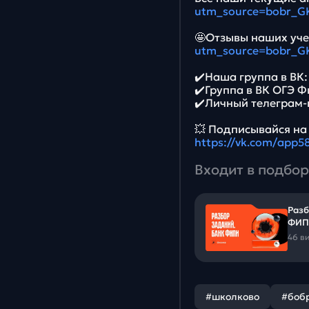
utm_source=bobr_G
🤩Отзывы наших уче
utm_source=bobr_G
✔️Наша группа в ВК
✔️Группа в ВК ОГЭ 
✔️Личный телеграм-
💥 Подписывайся на
https://vk.com/app
Входит в подбор
Разб
ФИП
46 в
#школково
#боб