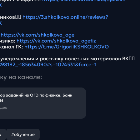
K
ников👉🏻
https://3.shkolkovo.online/reviews?
K
:
https://vk.com/shkolkovo_oge
Физика:
https://vk.com/shkolkovo_ogefiz
канал ГК:
https://t.me/GrigoriiKSHKOLKOVO
 уведомления и рассылку полезных материалов ВК👉🏻
5898182_-185634090#s=1024531&force=1
ку на канале:
ор заданий из ОГЭ по физике. Банк
И
идео
р
#обучение