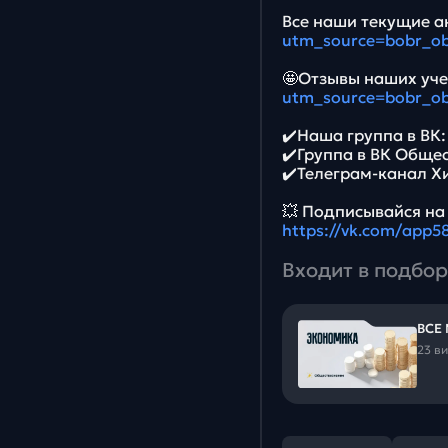
Все наши текущие ак
utm_source=bobr_o
🤩Отзывы наших уче
utm_source=bobr_o
✔️Наша группа в ВК
✔️Группа в ВК Обще
✔️Телеграм-канал Х
💥 Подписывайся на
https://vk.com/app
Входит в подбор
ВСЕ
23 в