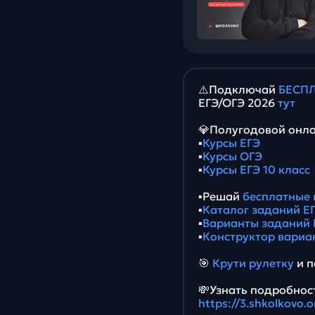
⚠️Подключай
БЕСПЛ
ЕГЭ/ОГЭ 2026
тут
💎Полугодовой онла
▪️
Курсы ЕГЭ
▪️
Курсы ОГЭ
▪️
Курсы ЕГЭ 10 класс
▪️Решай
бесплатные 
▪️
Каталог заданий ЕГ
▪️
Варианты заданий 
▪️
Конструктор вариа
🎯
Крути рулетку
и п
💸Узнать подробност
https://3.shkolkovo.