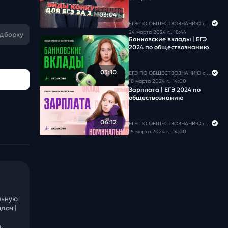
03:04
ЕГЭ ПО ОБЩЕСТВОЗНАНИЮ c Егором Кантом
24 марта 2024 г., 18:44
одборку
Банковские вклады | ЕГЭ
2024 по обществознанию
03:10
ЕГЭ ПО ОБЩЕСТВОЗНАНИЮ c Егором Кантом
18 марта 2024 г., 14:00
Зарплата | ЕГЭ 2024 по
обществознанию
06:12
ЕГЭ ПО ОБЩЕСТВОЗНАНИЮ c Егором Кантом
15 марта 2024 г., 14:00
льную
дач |
.