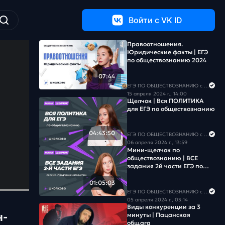
Войти c VK ID
Правоотношения.
Юридические факты | ЕГЭ
по обществознанию 2024
07:44
ЕГЭ ПО ОБЩЕСТВОЗНАНИЮ c Егором Кантом
15 апреля 2024 г., 14:00
Щелчок | Вся ПОЛИТИКА
для ЕГЭ по обществознанию
04:43:50
ЕГЭ ПО ОБЩЕСТВОЗНАНИЮ c Егором Кантом
06 апреля 2024 г., 13:59
Мини-щелчок по
обществознанию | ВСЕ
задания 2й части ЕГЭ по
теме
ПРЕДПРИНИМАТЕЛЬСТВО
01:05:03
ЕГЭ ПО ОБЩЕСТВОЗНАНИЮ c Егором Кантом
05 апреля 2024 г., 03:14
Виды конкуренции за 3
н-
минуты | Пацанская
общага