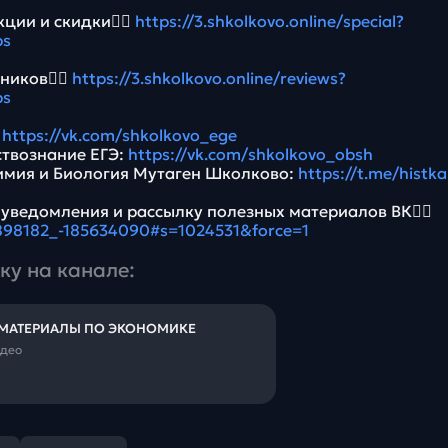
ции и скидки👉🏻
https://3.shkolkovo.online/special?
bs
ников👉🏻
https://3.shkolkovo.online/reviews?
bs
:
https://vk.com/shkolkovo_ege
ствознание ЕГЭ:
https://vk.com/shkolkovo_obsh
имия и Биология Мутаген Школково:
https://t.me/histk
 уведомления и рассылку полезных материалов ВК👉🏻
5898182_-185634090#s=1024531&force=1
ку на канале:
 МАТЕРИАЛЫ ПО ЭКОНОМИКЕ
идео