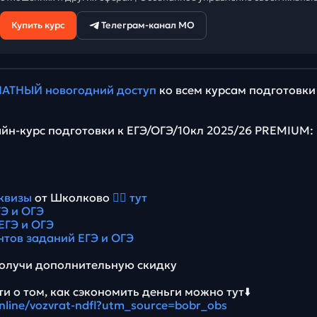
Купить курс
Телеграм-канал МО
АТНЫЙ новогодний доступ
ко всем курсам подготовки
йн-курс подготовки к ЕГЭ/ОГЭ/10кл 2025/26 PREMIUM:
квизы
от Школково
👉🏻 тут
Э и ОГЭ
ЕГЭ и ОГЭ
нтов заданий ЕГЭ и ОГЭ
олучи дополнительную скидку
и о том, как сэкономить деньги можно тут⬇️
online/vozvrat-ndfl?utm_source=bobr_obs