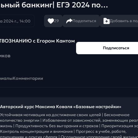
ьный банкинг| ЕГЭ 2024 по
ию
29
Поделиться
Добавить в п
а 2024 г., 14:00
ТВОЗНАНИЮ c Егором Кантом
Подписаться
иков
риалы
Комментарии
Авторский курс Максима Коваля «Базовые настройки»
Устойчивая мотивация на достижение своих целей | Бесконечное
количество энергии | Избавление от зависимостей, заменяющих реа
жизнь | Продуктивность без выгорания и страхов | Приоритизация за
Контроль концентрации и внимания | Прогресс в учебе, работе,
отношениях и других сферах | Осознанное управление своей жизнью