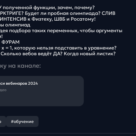
 полученной функции, зачем, почему?
о АРКТРИГЕ? Будет ли пробная олимпиада? СЛИВ
 ИНТЕНСИВ к Физтеху, ШВБ и Росатому!
ры олимпиад
 Идея подбора таких переменных, чтобы аргументы
!
по ФУРАМ
т x = 1, которую нельзя подставить в уравнение?
. Сколько вебов ведёт ДА? Когда новый листик?
ку на канале:
си вебинаров 2024
идео
р
#обучение