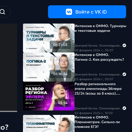
Войти c VK ID
Интенсив к ОММО. Турниры
и текстовые задачи
01:21:03
Дмитрий Белов. Олимпиадная математика в Школково
03 февраля 2024 г., 05:07
Интенсив к ОММО.
Логика-2. Как рассуждать?
01:16:54
Дмитрий Белов. Олимпиадная математика в Школково
03 февраля 2024 г., 03:07
Разбор регионального
этапа олимпиады Эйлера
23/24 (всош за 8 класс).
День 2
43:54
Дмитрий Белов. Олимпиадная математика в Школково
02 февраля 2024 г., 13:00
Интенсив к ОММО.
Планиметрия. Сильно ли
но?
сложнее ЕГЭ?