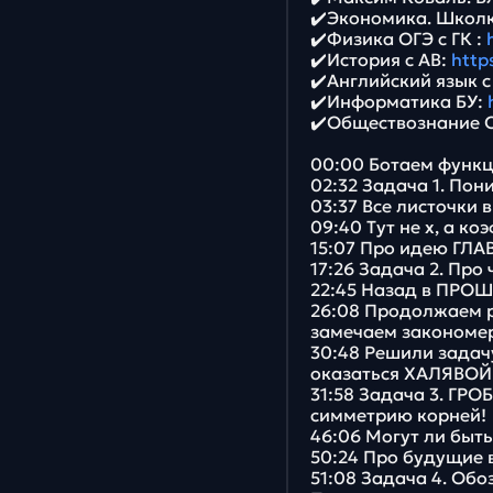
✔️Экономика. Школ
✔️Физика ОГЭ с ГК :
✔️История с АВ:
http
✔️Английский язык с
✔️Информатика БУ:
✔️Обществознание 
00:00 Ботаем функц
02:32 Задача 1. По
03:37 Все листочки в
09:40 Тут не x, а к
15:07 Про идею ГЛА
17:26 Задача 2. Про 
22:45 Назад в ПРОШ
26:08 Продолжаем р
замечаем закономе
30:48 Решили задач
оказаться ХАЛЯВОЙ
31:58 Задача 3. ГР
симметрию корней!
46:06 Могут ли бы
50:24 Про будущие 
51:08 Задача 4. Об