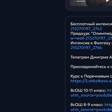
Бесплатный интенс
215270197_2742
Предкурс "Олимпиад
w=wall-215270197_2
Интенсив к Физтеху 
215270197_2764
Телеграм Дмитрия Ал
Присоединяйтесь к 
Курс к Перечневым 
https://3.shkolkovo
ВсОШ 10-11 класс:
ht
utm_source=youtub
ВсОШ 8-9 класс:
htt
utm_source=youtub