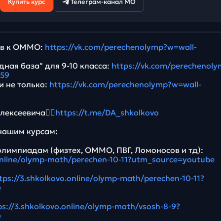
Купить курс
Телеграм-канал МО
ив к ОММО:
https://vk.com/perechenolymp?w=wall-
ная база" для 9-10 класса:
https://vk.com/perechenol
759
и не только:
https://vk.com/perechenolymp?w=wall-
ексеевича👉🏻
https://t.me/DA_shkolkovo
нашим курсам:
олимпиадам (физтех, ОММО, ПВГ, Ломоносов и тд):
.online/olymp-math/perechen-10-11?utm_source=youtube
tps://3.shkolkovo.online/olymp-math/perechen-10-11?
e
ps://3.shkolkovo.online/olymp-math/vsosh-8-9?
e