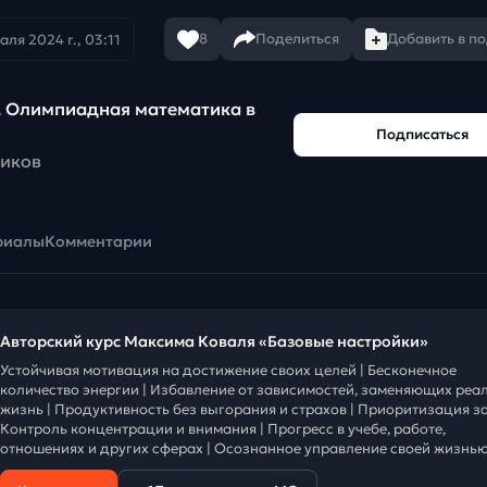
8
Поделиться
Добавить в п
аля 2024 г., 03:11
. Олимпиадная математика в
Подписаться
чиков
риалы
Комментарии
Авторский курс Максима Коваля «Базовые настройки»
Устойчивая мотивация на достижение своих целей | Бесконечное
количество энергии | Избавление от зависимостей, заменяющих реа
жизнь | Продуктивность без выгорания и страхов | Приоритизация за
Контроль концентрации и внимания | Прогресс в учебе, работе,
отношениях и других сферах | Осознанное управление своей жизнью