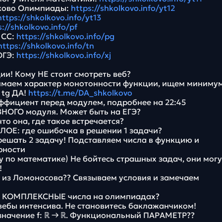
ково Олимпиады:
https://shkolkovo.info/yt12
https://shkolkovo.info/yt13
s://shkolkovo.info/pf
 СС:
https://shkolkovo.info/pg
https://shkolkovo.info/tn
ОГЭ:
https://shkolkovo.info/xj
ии! Кому НЕ стоит смотреть веб?
нимаем характер монотонности функции, ищем миниму
 tg ДА!
https://t.me/DA_shkolkovo
оэффициент перед модулем, подробнее на 22:45
ВНОГО модуля. Может быть на ЕГЭ?
что она, где такое встречается?
ЛОЕ: где ошибочка в решении 1 задачи?
ешать 2 задачу! Подставляем числа в функцию и
рности
у по математике) Не бойтесь страшных задач, они могу
!
ОБ из Ломоносова?? Связываем условия и замечаем
ть КОМПЛЕКСНЫЕ числа на олимпиадах?
вебы интенсива. Не становитесь баклажанчиком!
означение f: ℝ → ℝ. Функциональный ПАРАМЕТР??