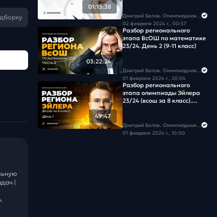
01:15:38
Дмитрий Белов. Олимпиадная математика в Школково
одборку
02 февраля 2024 г., 00:57
Разбор регионального
этапа ВсОШ по математике
23/24. День 2 (9-11 класс)
03:22:24
Дмитрий Белов. Олимпиадная математика в Школково
01 февраля 2024 г., 20:04
Разбор регионального
этапа олимпиады Эйлера
23/24 (всош за 8 класс).
День 1
49:47
Дмитрий Белов. Олимпиадная математика в Школково
01 февраля 2024 г., 10:00
льную
дач |
.