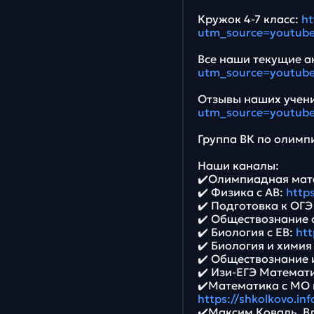
Кружок 4-7 класс:
ht
utm_source=youtub
Все наши текущие ак
utm_source=youtub
Отзывы наших учени
utm_source=youtub
Группа ВК по олимпи
Наши каналы:
✔️Олимпиадная мат
✔️ Физика с АВ:
https
✔️ Подготовка к ОГ
✔️ Обществознание 
✔️ Биология с ЕВ:
htt
✔️ Биология и химия
✔️ Обществознание и
✔️ Изи-ЕГЭ Математ
✔️Математика с МО 
https://shkolkovo.inf
✔️Максим Коваль. В