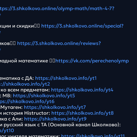
tps://3.shkolkovo.online/olymp-math/math-4-7?
e
ции и скидки👉🏻
https://3.shkolkovo.online/special?
e
ков👉🏻
https://3.shkolkovo.online/reviews?
e
адной математике 👉🏻
https://vk.com/perechenolymp
ематика с ДА:
https://shkolkovo.info/yt1
://shkolkovo.info/yt2
Э ко всем предметам:
https://shkolkovo.info/yt4
с МВ:
https://shkolkovo.info/yt5
ps://shkolkovo.info/yt6
 Мутаген:
https://shkolkovo.info/yt7
 история Histructor:
https://shkolkovo.info/yt8
ика с Али:
https://shkolkovo.info/yt9
и русский язык с ТА (Основной канал Школково):
o/yt10
лог учителя математики:
https://shkolkovo.info/yt11