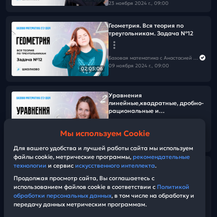
23 ноября 2024 г., 09:00
Геометрия. Вся теория по
треугольникам. Задача №12
Базовая математика с Анастасией Андросовой | ЕГЭ 2026
09 ноября 2024 г., 09:00
02:05:06
Уравнения
линейные,квадратные, дробно-
рациональные и
иррациональные. Задача №17
Мы используем Cookie
Базовая математика с Анастасией Андросовой | ЕГЭ 2026
01:50:00
26 октября 2024 г., 09:00
Для вашего удобства и лучшей работы сайта мы используем
файлы cookie, метрические программы,
рекомендательные
технологии
и сервис
искусственного интеллекта
.
Задачи на округление в
большую/меньшую сторону.
Продолжая просмотр сайта, Вы соглашаетесь с
Единицы измерения длины и
использованием файлов cookie в соответствии с
Политикой
массы. Задача №1 и №2
обработки персональных данных
, в том числе на обработку и
передачу данных метрическим программам.
Базовая математика с Анастасией Андросовой | ЕГЭ 2026
01:23:30
19 октября 2024 г., 09:30