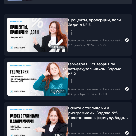
Проценты, пропорции, доли.
Задача №15
Базовая математика с Анастасией Андросовой | ЕГЭ 2026
07 декабря 2024 г., 09:00
01:03:28
Геометрия. Вся теория по
четырехугольникам. Задача
№12
Базовая математика с Анастасией Андросовой | ЕГЭ 2026
02:22:56
03 декабря 2024 г., 15:00
Работа с таблицами и
диаграммами. Задача №3.
Подстановка в формулу. Задача
№4
Базовая математика с Анастасией Андросовой | ЕГЭ 2026
01:16:52