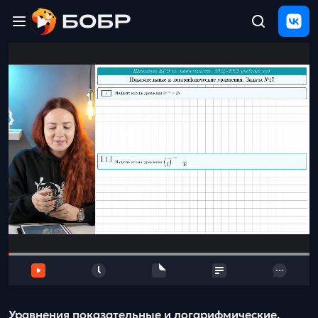
Главная
ЩЕЛЧОК
2026
Полезные
материалы
Проверка
сочинений
Тех
поддержка
Результаты
и
отзыв
Уравнения показательные и логарифмические.