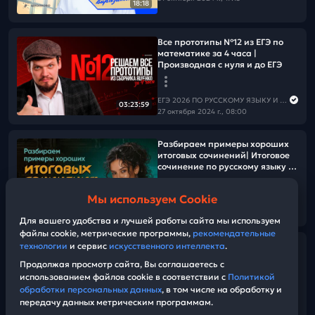
18:18
Все прототипы №12 из ЕГЭ по
математике за 4 часа |
Производная с нуля и до ЕГЭ
ЕГЭ 2026 ПО РУССКОМУ ЯЗЫКУ И МАТЕМАТИКЕ
03:23:59
27 октября 2024 г., 08:00
Разбираем примеры хороших
итоговых сочинений| Итоговое
сочинение по русскому языку -
2025
Мы используем Cookie
ЕГЭ 2026 ПО РУССКОМУ ЯЗЫКУ И МАТЕМАТИКЕ
01:12:56
26 октября 2024 г., 11:30
Для вашего удобства и лучшей работы сайта мы используем
файлы cookie, метрические программы,
рекомендательные
Вебинар 6. №1,17 |
технологии
и сервис
искусственного интеллекта
.
Дополнительные построения |
Продолжая просмотр сайта, Вы соглашаетесь с
Сложные конструкции с
использованием файлов cookie в соответствии с
Политикой
трапецией
обработки персональных данных
, в том числе на обработку и
передачу данных метрическим программам.
ЕГЭ 2026 ПО РУССКОМУ ЯЗЫКУ И МАТЕМАТИКЕ
01:39:07