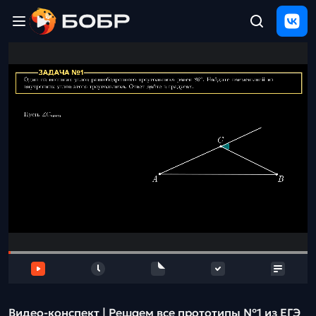
Главная
ЩЕЛЧОК
2026
Полезные
материалы
Проверка
сочинений
Тех
поддержка
Результаты
и
отзыв
Видео-конcпект | Решаем все прототипы №1 из ЕГЭ