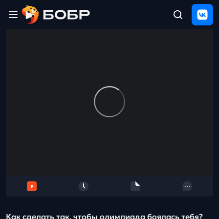
Главная
ЩЕЛЧОК
2026
Полезные
материалы
Проверка
сочинений
Тех
поддержка
Результаты
и
отзыв
Как сделать так, чтобы олимпиада боялась тебя?