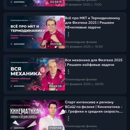
02:35:11
10 февраля 2025 г., 11:00
Всё про МКТ и Термодинамику
для Физтеха 2025 | Решаем
НЕчилловые задачи
Олимпиадная физика
01:53:18
03 февраля 2025 г., 10:30
Вся механика для Физтеха 2025
| Решаем кайфовые задачи
Олимпиадная физика
02 февраля 2025 г., 08:00
02:28:55
Старт интенсива к региону
ВСоШ по физике | Кинематика -
1. Графики и средняя скорость |
7-8 класс
Олимпиадная физика
01:57:08