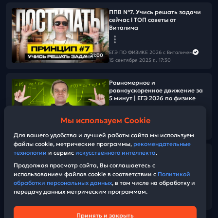
ППВ №7. Учись решать задачи
сейчас l ТОП советы от
Виталича
ЕГЭ ПО ФИЗИКЕ 2026 с Виталичем
21:00
15 сентября 2025 г., 17:30
Равномерное и
равноускоренное движение за
5 минут | ЕГЭ 2026 по физике
Мы используем Cookie
ЕГЭ ПО ФИЗИКЕ 2026 с Виталичем
08:54
15 сентября 2025 г., 15:00
Для вашего удобства и лучшей работы сайта мы используем
файлы cookie, метрические программы,
рекомендательные
технологии
и сервис
искусственного интеллекта
.
ППВ №6. Сон - это важный этап
твоего обучения
Продолжая просмотр сайта, Вы соглашаетесь с
использованием файлов cookie в соответствии с
Политикой
обработки персональных данных
, в том числе на обработку и
ЕГЭ ПО ФИЗИКЕ 2026 с Виталичем
передачу данных метрическим программам.
14 сентября 2025 г., 16:00
10:18
Принять и закрыть
Техническая поддержка