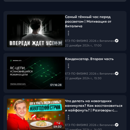
Самый тёмный час перед
рассветом | Мотивация от
Виталича
ЕГЭ ПО ФИЗИКЕ 2026 с Виталичем
04:18
22 декабря 2024 г., 17:00
Конденсатор. Вторая часть
ЕГЭ ПО ФИЗИКЕ 2026 с Виталичем
22 декабря 2024 г., 15:30
01:16:28
Что делать на новогодних
каникулах? Как восстановиться
и кайфануть? | Разговоры с
Виталичем
ЕГЭ ПО ФИЗИКЕ 2026 с Виталичем
59:30
22 декабря 2024 г., 14:00