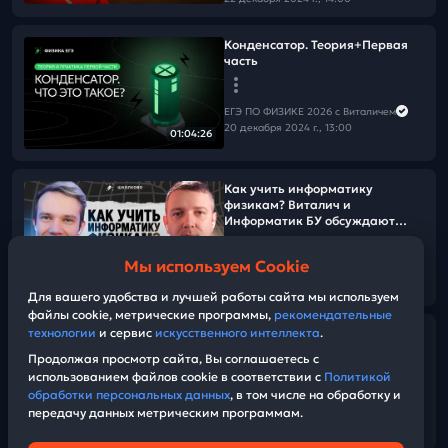
Конденсатор. Теория+Первая
часть
ЕГЭ ПО ФИЗИКЕ 2026 с Виталичем
20 декабря 2024 г., 13:00
01:04:26
Как учить информатику
физикам? Виталич и
Информатик БУ обсуждают
новые стандарты от Бауманки
Мы используем Cookie
ЕГЭ ПО ФИЗИКЕ 2026 с Виталичем
28:35
18 декабря 2024 г., 16:30
Для вашего удобства и лучшей работы сайта мы используем
файлы cookie, метрические программы,
рекомендательные
технологии
и сервис
искусственного интеллекта
.
Разбор варианта №6 от
Виталича
Продолжая просмотр сайта, Вы соглашаетесь с
использованием файлов cookie в соответствии с
Политикой
обработки персональных данных
, в том числе на обработку и
ЕГЭ ПО ФИЗИКЕ 2026 с Виталичем
передачу данных метрическим программам.
18 декабря 2024 г., 14:00
01:45:32