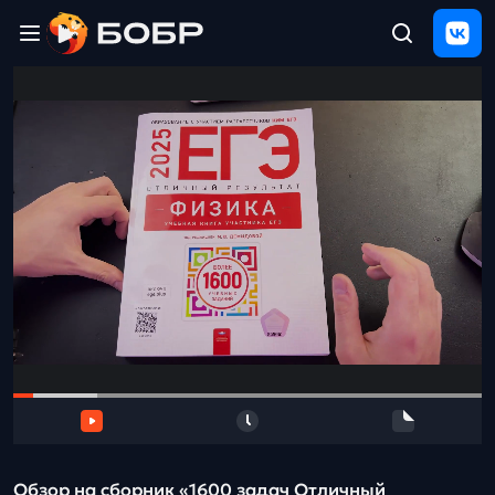
Главная
ЩЕЛЧОК
2026
Полезные
материалы
Проверка
сочинений
Тех
поддержка
Результаты
и
отзыв
Обзор на сборник «1600 задач Отличный