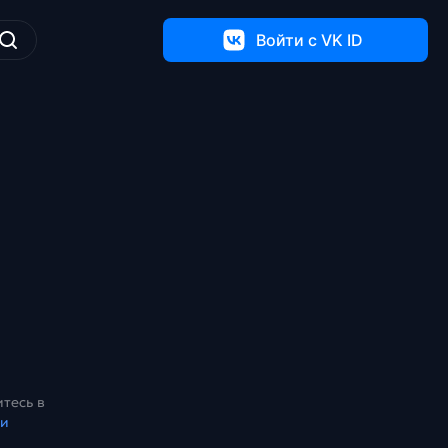
Войти c VK ID
тесь в
ки