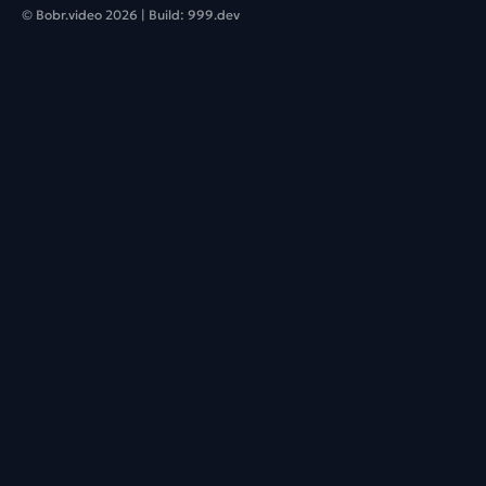
© Bobr.video
2026
| Build:
999.dev