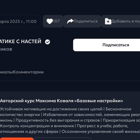
107
Поделиться
Добавить в п
арта 2025 г., 11:00
АТИКЕ С НАСТЕЙ
Подписаться
чиков
риалы
Комментарии
Авторский курс Максима Коваля «Базовые настройки»
Устойчивая мотивация на достижение своих целей | Бесконечное
количество энергии | Избавление от зависимостей, заменяющих реа
жизнь | Продуктивность без выгорания и страхов | Приоритизация за
Контроль концентрации и внимания | Прогресс в учебе, работе,
отношениях и других сферах | Осознанное управление своей жизнью