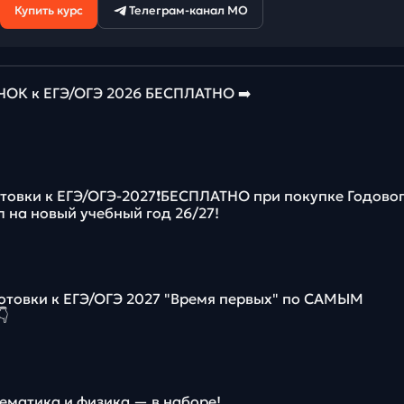
Купить курс
Телеграм-канал МО
К к ЕГЭ/ОГЭ 2026 БЕСПЛАТНО ➡️
отовки к ЕГЭ/ОГЭ-2027❗️БЕСПЛАТНО при покупке Годово
л на новый учебный год 26/27!
отовки к ЕГЭ/ОГЭ 2027 "Время первых" по САМЫМ

матика и физика — в наборе!