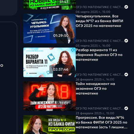
51:43
Задача #18
ОГЭ ПО МАТЕМАТИКЕ С НАСТЕЙ
06 марта 2025 г., 15:00
Четырехугольники. Все
Задача #19
виды №17 из банка ФИПИ
ОГЭ 2025 по математике
Задача #20
01:29:50
ОГЭ ПО МАТЕМАТИКЕ С НАСТЕЙ
Задача #21
05 марта 2025 г., 14:00
Разбор варианта 11 из
сборника Ященко ОГЭ по
Задача #22
математике
го
Задача #23
02:37:46
ОГЭ ПО МАТЕМАТИКЕ С НАСТЕЙ
26 февраля 2025 г., 14:00
Задача #24
Тайм менеджмент на
экзамене ОГЭ по
математике
Задача #25
11:07
Задача #26
ОГЭ ПО МАТЕМАТИКЕ С НАСТЕЙ
23 февраля 2025 г., 15:00
Прогрессия. Все виды №14
Задача #27
из банка ФИПИ ОГЭ 2025 по
математике (есть 1 лишний
вид №15)