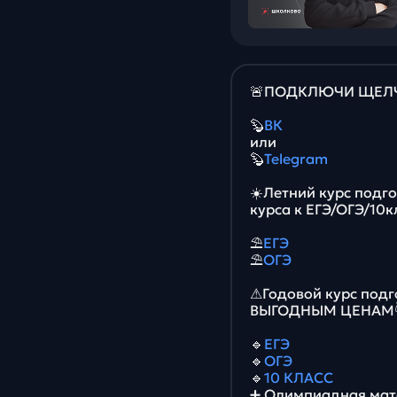
🚨ПОДКЛЮЧИ ЩЕЛЧО
🦫
ВК
или
🦫
Telegram
☀️Летний курс подг
курса к ЕГЭ/ОГЭ/10к
⛱
ЕГЭ
⛱
ОГЭ
⚠Годовой курс подг
ВЫГОДНЫМ ЦЕНАМ
🔹
ЕГЭ
🔹
ОГЭ
🔹
10 КЛАСС
➕ Олимпиадная мате