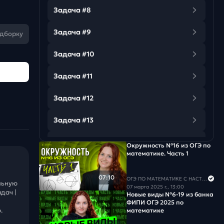
Задача #8
Задача #9
одборку
Задача #10
Задача #11
Задача #12
Задача #13
Задача #14
Окружность №16 из ОГЭ по
математике. Часть 1
Задача #15
07:10
ОГЭ ПО МАТЕМАТИКЕ С НАСТЕЙ
льную
Задача #16
07 марта 2025 г., 13:00
дач |
Новые виды №6-19 из банка
ФИПИ ОГЭ 2025 по
Задача #17
.
математике