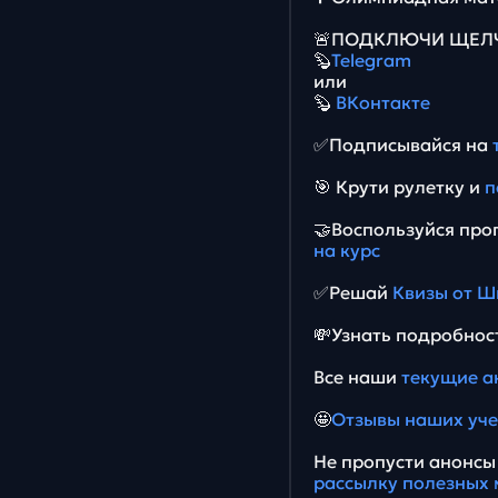
🚨ПОДКЛЮЧИ ЩЕЛЧО
🦫
Telegram
или
🦫
ВКонтакте
✅Подписывайся на
🎯 Крути рулетку и
п
🤝Воспользуйся пр
на курс
✅Решай
Квизы от Ш
💸Узнать подробнос
Все наши
текущие а
🤩
Отзывы наших уч
Не пропусти анонс
рассылку полезных 