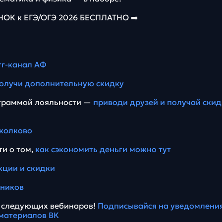
К к ЕГЭ/ОГЭ 2026 БЕСПЛАТНО ➡️
тг-канал АФ
олучи дополнительную скидку
ограммой лояльности —
приводи друзей и получай скид
колково
ти о том,
как сэкономить деньги можно тут
кции и скидки
еников
ы следующих вебинаров!
Подписывайся на уведомления
материалов ВК