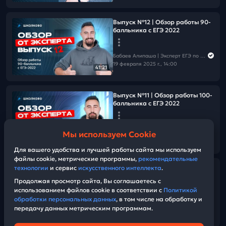
Выпуск №12 | Обзор работы 90-
балльника с ЕГЭ 2022
Бабаев Алипаша | Эксперт ЕГЭ по математике | ЕГЭ 2026
19 февраля 2025 г., 14:00
41:21
Выпуск №11 | Обзор работы 100-
балльника с ЕГЭ 2022
Бабаев Алипаша | Эксперт ЕГЭ по математике | ЕГЭ 2026
Мы используем Cookie
12 февраля 2025 г., 14:00
54:39
Для вашего удобства и лучшей работы сайта мы используем
файлы cookie, метрические программы,
рекомендательные
технологии
и сервис
искусственного интеллекта
.
СтатГрад от 11.02.2025 по
математике 11 класс Вариант
Продолжая просмотр сайта, Вы соглашаетесь с
МА2410311
использованием файлов cookie в соответствии с
Политикой
обработки персональных данных
, в том числе на обработку и
передачу данных метрическим программам.
Бабаев Алипаша | Эксперт ЕГЭ по математике | ЕГЭ 2026
01:59:37
11 февраля 2025 г., 14:00