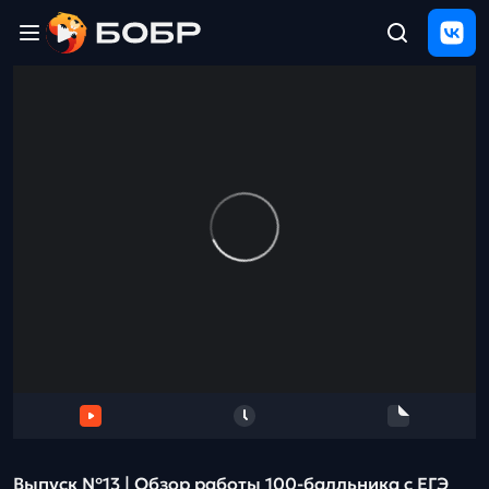
Главная
ЩЕЛЧОК
2026
Полезные
материалы
Проверка
сочинений
Тех
поддержка
Результаты
и
отзыв
Выпуск №13 | Обзор работы 100-балльника с ЕГЭ