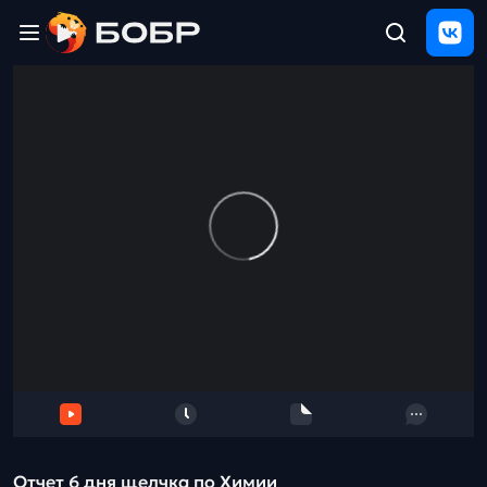
Главная
ЩЕЛЧОК
2026
Полезные
материалы
Проверка
сочинений
Тех
поддержка
Результаты
и
отзыв
Отчет 6 дня щелчка по Химии