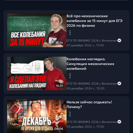
Всё про механические
колебания за 15 минут для ЕГЭ
2026 по физике
ЕГЭ ПО ФИЗИКЕ 2026 с Виталичем
13:24
07 декабря 2024 г., 17:00
Колебания наглядно.
Симуляция механических
колебаний
ЕГЭ ПО ФИЗИКЕ 2026 с Виталичем
14:31
06 декабря 2024 г., 13:00
Нельзя сейчас отдыхать!
Почему?
ЕГЭ ПО ФИЗИКЕ 2026 с Виталичем
05 декабря 2024 г., 17:00
06:06