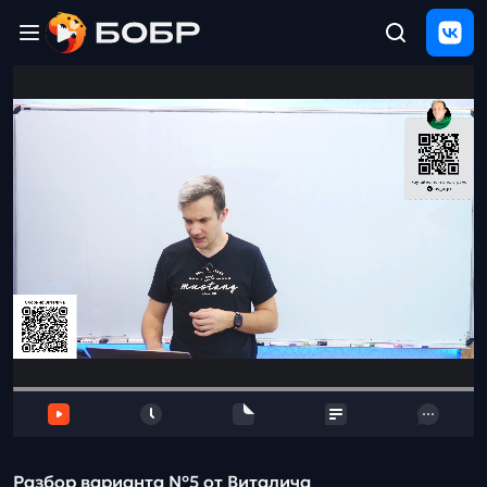
Главная
ЩЕЛЧОК
2026
Полезные
материалы
Проверка
сочинений
Тех
поддержка
Результаты
и
отзыв
Разбор варианта №5 от Виталича