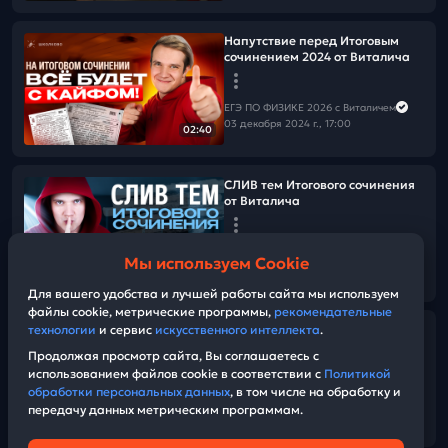
Напутствие перед Итоговым
сочинением 2024 от Виталича
ЕГЭ ПО ФИЗИКЕ 2026 с Виталичем
03 декабря 2024 г., 17:00
02:40
СЛИВ тем Итогового сочинения
от Виталича
ЕГЭ ПО ФИЗИКЕ 2026 с Виталичем
Мы используем Cookie
03 декабря 2024 г., 16:00
02:47
Для вашего удобства и лучшей работы сайта мы используем
файлы cookie, метрические программы,
рекомендательные
Обзор сборника 30 вариантов
технологии
и сервис
искусственного интеллекта
.
ЕГЭ 2025 по физике | Плюсы и
Продолжая просмотр сайта, Вы соглашаетесь с
минусы
использованием файлов cookie в соответствии с
Политикой
обработки персональных данных
, в том числе на обработку и
передачу данных метрическим программам.
ЕГЭ ПО ФИЗИКЕ 2026 с Виталичем
15:31
28 ноября 2024 г., 17:00