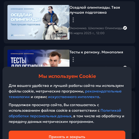
Оседлай олимпиады. Твоя
лучшая подготовка
Экономика. Школково Олимпиады
16 марта 2025 г., 12:00
55:09
Тесты к региону. Монополия
Экономика. Школково Олимпиады
25 февраля 2025 г., 14:00
Мы используем Cookie
31:08
Для вашего удобства и лучшей работы сайта мы используем
файлы cookie, метрические программы,
рекомендательные
технологии
и сервис
искусственного интеллекта
.
Тесты к региону. Совершенная
конкуренция
Продолжая просмотр сайта, Вы соглашаетесь с
использованием файлов cookie в соответствии с
Политикой
обработки персональных данных
, в том числе на обработку и
Экономика. Школково Олимпиады
передачу данных метрическим программам.
24 февраля 2025 г., 14:45
28:21
Принять и закрыть
Техническая поддержка