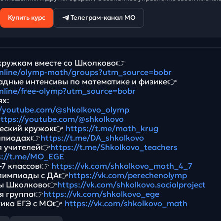
Купить курс
Телеграм-канал МО
кружкам вместе со Школково👉
.online/olymp-math/groups?utm_source=bobr
дные интенсивы по математике и физике👉
.online/free-olymp?utm_source=bobr
ях:
//youtube.com/@shkolkovo_olymp
ttps://youtube.com/@shkolkovo
ческий кружок👉
https://t.me/math_krug
мпиадах👉
https://t.me/DA_shkolkovo
я учителей👉
https://t.me/Shkolkovo_teachers
s://t.me/MO_EGE
-7 классов👉
https://vk.com/shkolkovo_math_4_7
Олимпиады с ДА👉
https://vk.com/perechenolymp
ы Школково👉
https://vk.com/shkolkovo.socialproject
я группа👉
https://vk.com/shkolkovo_ege
тика ЕГЭ с МО👉
https://vk.com/shkolkovo_math