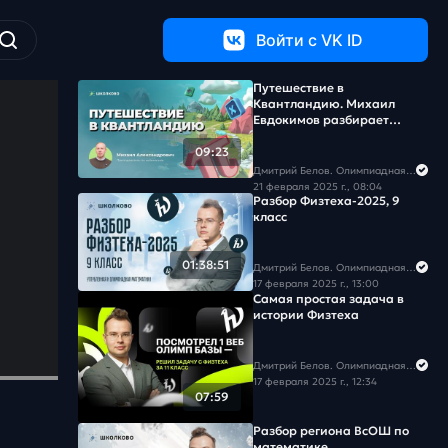
Войти c VK ID
Путешествие в
Квантландию. Михаил
Евдокимов разбирает
интересные задачи
турнира
09:23
Дмитрий Белов. Олимпиадная математика в Школково
21 февраля 2025 г., 08:04
Разбор Физтеха-2025, 9
класс
01:38:51
Дмитрий Белов. Олимпиадная математика в Школково
17 февраля 2025 г., 13:00
Самая простая задача в
истории Физтеха
Дмитрий Белов. Олимпиадная математика в Школково
17 февраля 2025 г., 12:34
07:59
Разбор региона ВсОШ по
математике