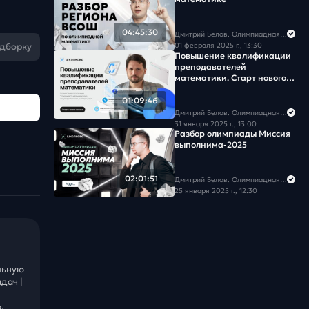
04:45:30
Дмитрий Белов. Олимпиадная математика в Школково
01 февраля 2025 г., 13:30
одборку
Повышение квалификации
преподавателей
математики. Старт нового
потока
01:09:46
Дмитрий Белов. Олимпиадная математика в Школково
31 января 2025 г., 13:00
Разбор олимпиады Миссия
выполнима-2025
02:01:51
Дмитрий Белов. Олимпиадная математика в Школково
25 января 2025 г., 12:30
льную
дач |
.