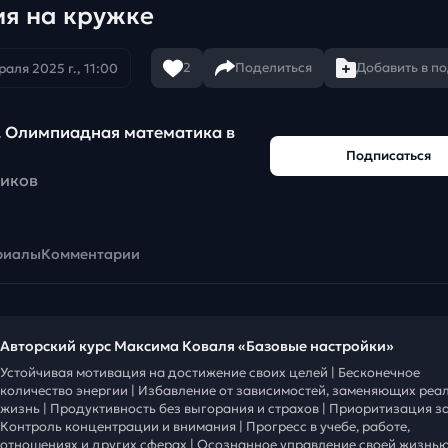
ия на кружке
2
Поделиться
Добавить в п
аля 2025 г., 11:00
. Олимпиадная математика в
Подписаться
чиков
риалы
Комментарии
Авторский курс Максима Коваля «Базовые настройки»
Устойчивая мотивация на достижение своих целей | Бесконечное
количество энергии | Избавление от зависимостей, заменяющих реа
жизнь | Продуктивность без выгорания и страхов | Приоритизация за
Контроль концентрации и внимания | Прогресс в учебе, работе,
отношениях и других сферах | Осознанное управление своей жизнью