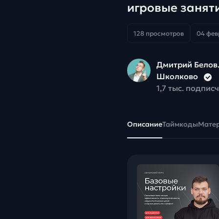
игровые занят
128 просмотров
04 февр
Дмитрий Белов
Школково
1,7 тыс. подпис
Описание
Таймкоды
Мате