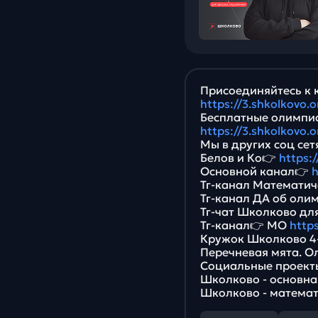
Присоединяйтесь к 
https://3.shkolkovo
Бесплатные олимпиа
https://3.shkolkovo
Мы в других соц сет
Белов и Ко👉
https:
Основной канал👉
h
Тг-канал Математи
Тг-канал ДА об оли
Тг-чат Школково дл
Тг-канал👉 МО
http
Кружок Школково 4
Перечневая мята. 
Социальные проект
Школково - основна
Школково - матема