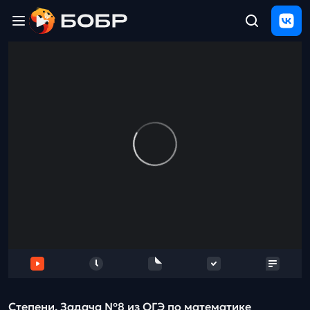
Главная
ЩЕЛЧОК
2026
Полезные
материалы
Проверка
сочинений
Тех
поддержка
Результаты
и
отзыв
Степени. Задача №8 из ОГЭ по математике