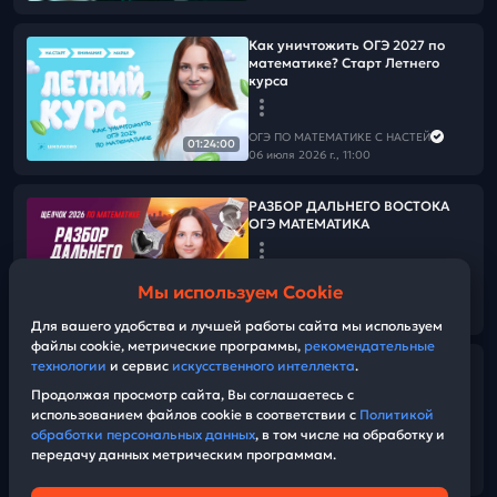
Как уничтожить ОГЭ 2027 по
математике? Старт Летнего
курса
ОГЭ ПО МАТЕМАТИКЕ С НАСТЕЙ
01:24:00
06 июля 2026 г., 11:00
РАЗБОР ДАЛЬНЕГО ВОСТОКА
ОГЭ МАТЕМАТИКА
ОГЭ ПО МАТЕМАТИКЕ С НАСТЕЙ
Мы используем Cookie
02 июня 2026 г., 03:00
05:05:08
Для вашего удобства и лучшей работы сайта мы используем
файлы cookie, метрические программы,
рекомендательные
технологии
и сервис
искусственного интеллекта
.
СЛИВ ОГЭ по математике
Продолжая просмотр сайта, Вы соглашаетесь с
использованием файлов cookie в соответствии с
Политикой
ОГЭ ПО МАТЕМАТИКЕ С НАСТЕЙ
обработки персональных данных
, в том числе на обработку и
01 июня 2026 г., 11:10
передачу данных метрическим программам.
04:44:13