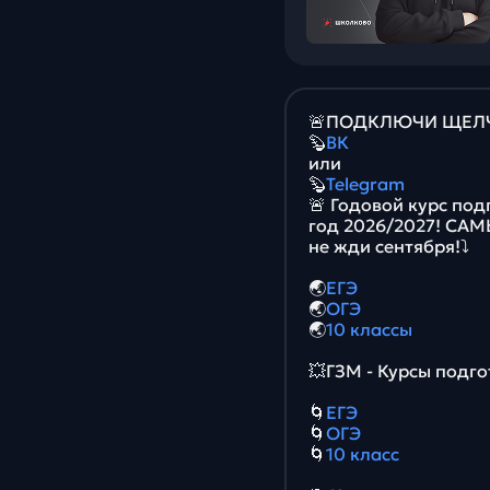
🚨ПОДКЛЮЧИ ЩЕЛЧО
🦫
ВК
или
🦫
Telegram
🚨 Годовой курс под
год 2026/2027! СА
не жди сентября!⤵️
🌏
ЕГЭ
🌏
ОГЭ
🌏
10 классы
💥ГЗМ - Курсы подго
🌀
ЕГЭ
🌀
ОГЭ
🌀
10 класс