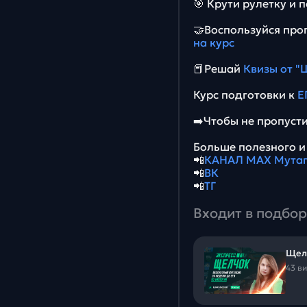
🎯 Крути рулетку и 
🤝Воспользуйся про
на курс
📕Решай
Квизы от "
Курс подготовки к
Е
➡️Чтобы не пропус
Больше полезного и 
📲
КАНАЛ МАХ Мутаг
📲
ВК
📲
ТГ
Входит в подбор
Щелч
43 в