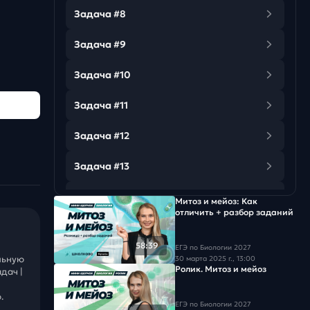
Задача #8
Задача #9
Задача #10
Задача #11
Задача #12
Задача #13
Задача #14
Митоз и мейоз: Как
отличить + разбор заданий
Задача #15
58:39
ЕГЭ по Биологии 2027
Задача #16
льную
30 марта 2025 г., 13:00
Ролик. Митоз и мейоз
дач |
Задача #17
.
ЕГЭ по Биологии 2027