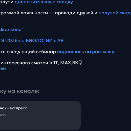
получи
дополнительную скидку
граммой лояльности — приводи друзей и
получай скид
Школково"
ГЭ-2026 по БИОЛОГИИ с АВ
тить следующий вебинар
подпишись на рассылку
интересного смотри в ТГ, МАХ,ВК👇
ен
ку на канале:
ок - экспресс
идео