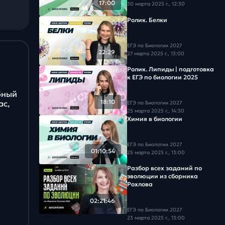
17:00
30 марта 2025 г., 12:30
Задача #18
Ролик. Белки
Задача #19
ЕГЭ по Биологии 2027
Задача #20
22:29
27 марта 2025 г., 13:00
Ролик. Липиды | подготовка
Задача #21
к ЕГЭ по биологии 2025
бный
Задача #22
18:10
ас,
ЕГЭ по Биологии 2027
25 марта 2025 г., 14:30
Задача #23
Химия в биологии
Задача #24
ЕГЭ по Биологии 2027
01:10:54
25 марта 2025 г., 13:00
Задача #25
Разбор всех заданий по
эволюции из сборника
Задача #26
Рохлова
02:21:46
Задача #27
ЕГЭ по Биологии 2027
23 марта 2025 г., 13:00