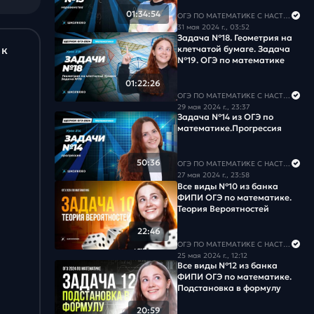
Задача #18
01:34:54
ОГЭ ПО МАТЕМАТИКЕ С НАСТЕЙ
31 мая 2024 г., 03:52
Задача №18. Геометрия на
Задача #19
 к
клетчатой бумаге. Задача
№19. ОГЭ по математике
Задача #20
01:22:26
ОГЭ ПО МАТЕМАТИКЕ С НАСТЕЙ
Задача #21
29 мая 2024 г., 23:37
Задача №14 из ОГЭ по
математике.Прогрессия
Задача #22
Задача #23
50:36
ОГЭ ПО МАТЕМАТИКЕ С НАСТЕЙ
27 мая 2024 г., 23:58
Все виды №10 из банка
Задача #24
ФИПИ ОГЭ по математике.
Теория Вероятностей
Задача #25
22:46
ОГЭ ПО МАТЕМАТИКЕ С НАСТЕЙ
Задача #26
25 мая 2024 г., 12:12
Все виды №12 из банка
ФИПИ ОГЭ по математике.
Задача #27
Подстановка в формулу
20:59