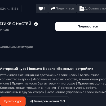
8
Поделиться
Добавить в п
024 г., 13:56
АТИКЕ С НАСТЕЙ
Подписаться
чиков
риалы
Комментарии
Авторский курс Максима Коваля «Базовые настройки»
Устойчивая мотивация на достижение своих целей | Бесконечное
количество энергии | Избавление от зависимостей, заменяющих реа
жизнь | Продуктивность без выгорания и страхов | Приоритизация за
Контроль концентрации и внимания | Прогресс в учебе, работе,
отношениях и других сферах | Осознанное управление своей жизнью
Купить курс
Телеграм-канал МО