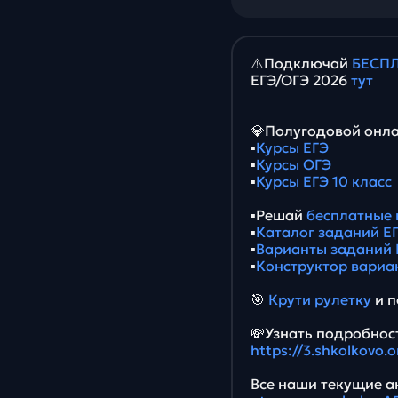
⚠️Подключай
БЕСПЛ
ЕГЭ/ОГЭ 2026
тут
💎Полугодовой онла
▪️
Курсы ЕГЭ
▪️
Курсы ОГЭ
▪️
Курсы ЕГЭ 10 класс
▪️Решай
бесплатные 
▪️
Каталог заданий ЕГ
▪️
Варианты заданий 
▪️
Конструктор вариа
🎯
Крути рулетку
и п
💸Узнать подробност
https://3.shkolkovo.
Все наши текущие ак