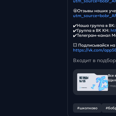
utm_source=bobr_A
🤩Отзывы наших уче
utm_source=bobr_A
✔️Наша группа в ВК
✔️Группа в ВК КН:
ht
✔️Телеграм-канал М
💥 Подписывайся на
https://vk.com/app
Входит в подбор
Все 
Щел
1 по
#школково
#боб