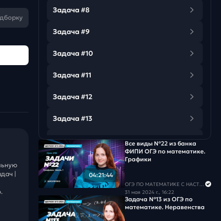
Задача #8
одборку
Задача #9
Задача #10
Задача #11
Задача #12
Задача #13
Задача #14
Все виды №22 из банка
ФИПИ ОГЭ по математике.
Графики
Задача #15
льную
дач |
04:21:44
Задача #16
ОГЭ ПО МАТЕМАТИКЕ С НАСТЕЙ
.
31 мая 2024 г., 16:22
Задача №13 из ОГЭ по
Задача #17
математике. Неравенства