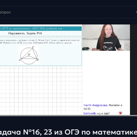
адача №16, 23 из ОГЭ по математик