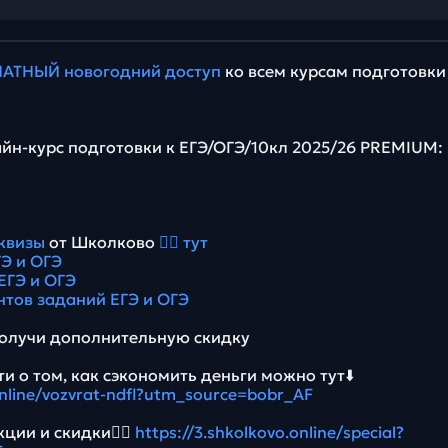
АТНЫЙ новогодний доступ
ко всем курсам подготовки
йн-курс подготовки к ЕГЭ/ОГЭ/10кл 2025/26 PREMIUM:
квизы
от Школково
👉🏻 тут
Э и ОГЭ
ЕГЭ и ОГЭ
нтов заданий ЕГЭ и ОГЭ
олучи дополнительную скидку
и о том, как сэкономить деньги можно тут⬇️
online/vozvrat-ndfl?utm_source=bobr_AF
ции и скидки👉🏻
https://3.shkolkovo.online/special?