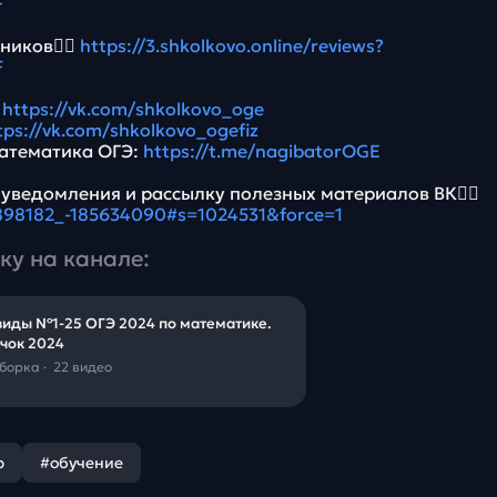
F
ников👉🏻
https://3.shkolkovo.online/reviews?
F
:
https://vk.com/shkolkovo_oge
tps://vk.com/shkolkovo_ogefiz
атематика ОГЭ:
https://t.me/nagibatorOGE
 уведомления и рассылку полезных материалов ВК👉🏻
5898182_-185634090#s=1024531&force=1
ку на канале:
виды №1-25 ОГЭ 2024 по математике.
чок 2024
дборка
·
22 видео
р
#обучение