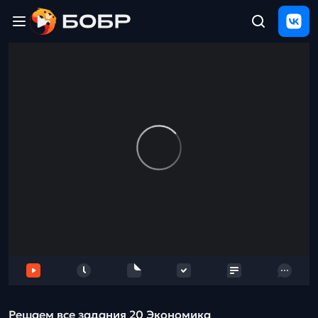
Главная
ЩЕЛЧОК
2026
Полезные
материалы
Проверка
сочинений
Тех
поддержка
Результаты
и
отзыв
Решаем все задания 20 Экономика