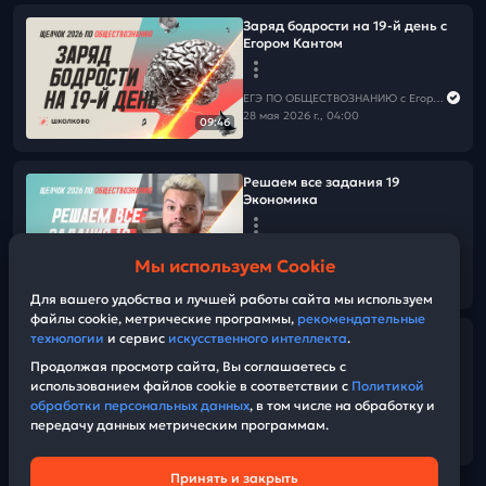
Заряд бодрости на 19-й день с
Егором Кантом
ЕГЭ ПО ОБЩЕСТВОЗНАНИЮ c Егором Кантом
28 мая 2026 г., 04:00
09:46
Решаем все задания 19
Экономика
ЕГЭ ПО ОБЩЕСТВОЗНАНИЮ c Егором Кантом
Мы используем Cookie
27 мая 2026 г., 11:00
02:20:09
Для вашего удобства и лучшей работы сайта мы используем
файлы cookie, метрические программы,
рекомендательные
технологии
и сервис
искусственного интеллекта
.
Решаем все задания 18
Экономика
Продолжая просмотр сайта, Вы соглашаетесь с
использованием файлов cookie в соответствии с
Политикой
обработки персональных данных
, в том числе на обработку и
ЕГЭ ПО ОБЩЕСТВОЗНАНИЮ c Егором Кантом
передачу данных метрическим программам.
27 мая 2026 г., 07:00
01:44:02
Принять и закрыть
Техническая поддержка