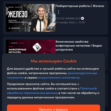
Лабораторные работы | Железо
ЕГЭ ПО ХИМИИ 2027
07 ноября 2024 г., 12:30
12:18
Химические свойства
амфотерных металлов | Видео
шпаргалка
Мы используем Cookie
ЕГЭ ПО ХИМИИ 2027
11:11
05 ноября 2024 г., 14:00
Для вашего удобства и лучшей работы сайта мы используем
файлы cookie, метрические программы,
рекомендательные
технологии
и сервис
искусственного интеллекта
.
Химические свойства
амфотерных металлов | Видео
Продолжая просмотр сайта, Вы соглашаетесь с
шпаргалка
использованием файлов cookie в соответствии с
Политикой
обработки персональных данных
, в том числе на обработку и
передачу данных метрическим программам.
ЕГЭ ПО ХИМИИ 2027
11:11
05 ноября 2024 г., 14:00
Принять и закрыть
Техническая поддержка