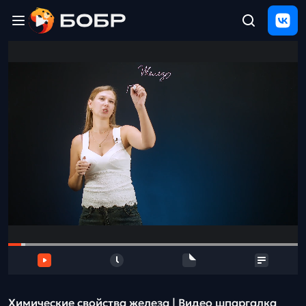
Главная
ЩЕЛЧОК
2026
Полезные
материалы
Проверка
сочинений
Тех
поддержка
Результаты
и
отзыв
Химические свойства железа | Видео шпаргалка