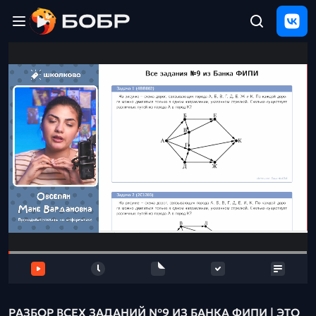
Главная
ЩЕЛЧОК
2026
Полезные
материалы
Проверка
сочинений
Тех
поддержка
Результаты
и
отзыв
РАЗБОР ВСЕХ ЗАДАНИЙ №9 ИЗ БАНКА ФИПИ | ЭТО