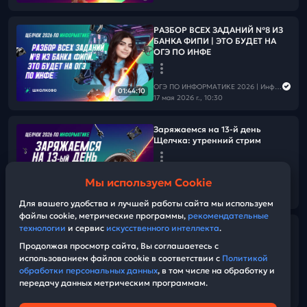
РАЗБОР ВСЕХ ЗАДАНИЙ №8 ИЗ
БАНКА ФИПИ | ЭТО БУДЕТ НА
ОГЭ ПО ИНФЕ
ОГЭ ПО ИНФОРМАТИКЕ 2026 | Информатика с Мане
01:44:10
17 мая 2026 г., 10:30
Заряжаемся на 13-й день
Щелчка: утренний стрим
ОГЭ ПО ИНФОРМАТИКЕ 2026 | Информатика с Мане
Мы используем Cookie
17 мая 2026 г., 08:30
03:11
Для вашего удобства и лучшей работы сайта мы используем
файлы cookie, метрические программы,
рекомендательные
технологии
и сервис
искусственного интеллекта
.
РАЗБОР ВСЕХ ЗАДАНИЙ №16 ИЗ
БАНКА ФИПИ | ЭТО БУДЕТ НА
Продолжая просмотр сайта, Вы соглашаетесь с
ОГЭ ПО ИНФЕ | Ч.2
использованием файлов cookie в соответствии с
Политикой
обработки персональных данных
, в том числе на обработку и
передачу данных метрическим программам.
ОГЭ ПО ИНФОРМАТИКЕ 2026 | Информатика с Мане
01:26:40
16 мая 2026 г., 15:00