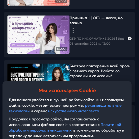
02:00
Принцип 1 | ОГЭ — легко, но
важно
ОГЭ ПО ИНФОРМАТИКЕ 2026 | Информатика с Мане
08 сентября 2025 г., 13:00
04:27
Быстрое повторение всей проги
с летнего курса. Работа со
строками и списками!
Мы используем Cookie
ОГЭ ПО ИНФОРМАТИКЕ 2026 | Информатика с Мане
01:30:48
22 августа 2025 г., 14:30
Для вашего удобства и лучшей работы сайта мы используем
файлы cookie, метрические программы,
рекомендательные
технологии
и сервис
искусственного интеллекта
.
Разбор демоверсии ОГЭ по
информатике. Что будет на ОГЭ
Продолжая просмотр сайта, Вы соглашаетесь с
по информатике в 2026?
использованием файлов cookie в соответствии с
Политикой
обработки персональных данных
, в том числе на обработку и
передачу данных метрическим программам.
ОГЭ ПО ИНФОРМАТИКЕ 2026 | Информатика с Мане
01:34:02