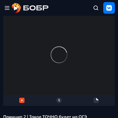
Главная
ЩЕЛЧОК
2026
Полезные
материалы
Проверка
сочинений
Тех
поддержка
Результаты
и
отзыв
Принцип 2 | Такое ТОЧНО будет на ОГЭ