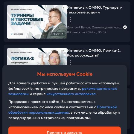
Интенсив к ОММО. Турниры и
текстовые задачи
Дмитрий Белов. Олимпиадная математика в Школково
03 февраля 2024 г., 05:07
01:21:03
Интенсив к ОММО. Логика-2.
Как рассуждать?
Дмитрий Белов. Олимпиадная математика в Школково
Мы используем Cookie
03 февраля 2024 г., 03:07
01:16:54
Для вашего удобства и лучшей работы сайта мы используем
файлы cookie, метрические программы,
рекомендательные
Разбор регионального этапа
технологии
и сервис
искусственного интеллекта
.
олимпиады Эйлера 23/24 (всош
Продолжая просмотр сайта, Вы соглашаетесь с
за 8 класс). День 2
использованием файлов cookie в соответствии с
Политикой
обработки персональных данных
, в том числе на обработку и
передачу данных метрическим программам.
Дмитрий Белов. Олимпиадная математика в Школково
43:54
02 февраля 2024 г., 13:00
Принять и закрыть
Техническая поддержка