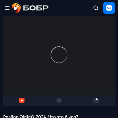
Главная
ЩЕЛЧОК
2026
Полезные
материалы
Проверка
сочинений
Тех
поддержка
Результаты
и
отзыв
Разбор ОММО-2024. Что это было?