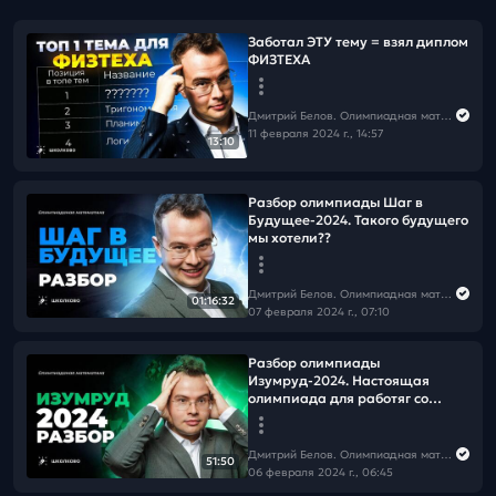
Заботал ЭТУ тему = взял диплом
ФИЗТЕХА
Дмитрий Белов. Олимпиадная математика в Школково
11 февраля 2024 г., 14:57
13:10
Разбор олимпиады Шаг в
Будущее-2024. Такого будущего
мы хотели??
Дмитрий Белов. Олимпиадная математика в Школково
01:16:32
07 февраля 2024 г., 07:10
Разбор олимпиады
Изумруд-2024. Настоящая
олимпиада для работяг со
ВсОШа?
Дмитрий Белов. Олимпиадная математика в Школково
51:50
06 февраля 2024 г., 06:45