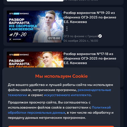
Разбор вариантов №19-20 из
сборника ОГЭ-2025 по физике
Е.Е. Камзеева
ОГЭ по физике с Гришей
01:13:00
04 ноября 2024 г., 16:00
Разбор вариантов №17-18 из
сборника ОГЭ-2025 по физике
Е.Е. Камзеева
Мы используем Cookie
ОГЭ по физике с Гришей
01:27:47
04 ноября 2024 г., 07:07
Для вашего удобства и лучшей работы сайта мы используем
файлы cookie, метрические программы,
рекомендательные
технологии
и сервис
искусственного интеллекта
.
Разбор вариантов №17-18 из
сборника ОГЭ-2025 по физике
Продолжая просмотр сайта, Вы соглашаетесь с
Е.Е. Камзеева
использованием файлов cookie в соответствии с
Политикой
обработки персональных данных
, в том числе на обработку и
передачу данных метрическим программам.
ОГЭ по физике с Гришей
01:27:44
03 ноября 2024 г., 17:30