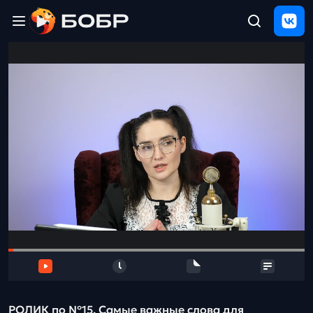
Главная
ЩЕЛЧОК
2026
Полезные
материалы
Проверка
сочинений
Тех
поддержка
Результаты
и
отзыв
РОЛИК по №15. Самые важные слова для