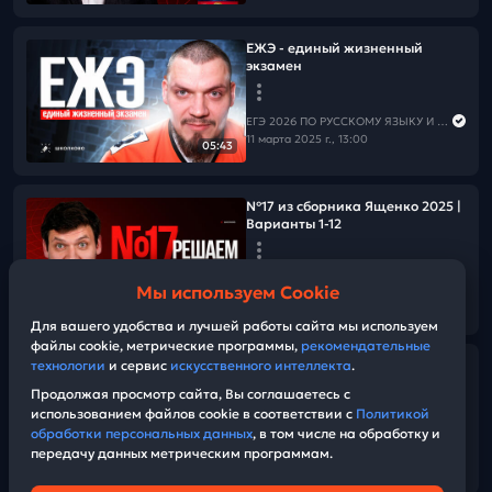
ЕЖЭ - единый жизненный
экзамен
ЕГЭ 2026 ПО РУССКОМУ ЯЗЫКУ И МАТЕМАТИКЕ
11 марта 2025 г., 13:00
05:43
№17 из сборника Ященко 2025 |
Варианты 1-12
ЕГЭ 2026 ПО РУССКОМУ ЯЗЫКУ И МАТЕМАТИКЕ
Мы используем Cookie
09 марта 2025 г., 09:00
03:58:50
Для вашего удобства и лучшей работы сайта мы используем
файлы cookie, метрические программы,
рекомендательные
Разбор всех заданий №6 из
технологии
и сервис
искусственного интеллекта
.
сборника Р.А. Дощинского 2025
Продолжая просмотр сайта, Вы соглашаетесь с
(50 вариантов).
использованием файлов cookie в соответствии с
Политикой
обработки персональных данных
, в том числе на обработку и
передачу данных метрическим программам.
ЕГЭ 2026 ПО РУССКОМУ ЯЗЫКУ И МАТЕМАТИКЕ
01:14:03
08 марта 2025 г., 11:30