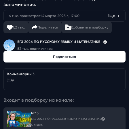
запоминания.
16 тыс. просмотров
14 марта 2025 г., 17:00
Еще
1,2 тыс.
Поделиться
Добавить в подборку
ЕГЭ 2026 ПО РУССКОМУ ЯЗЫКУ И МАТЕМАТИКЕ
52 тыс. подписчиков
Подписаться
Комментарии
3
💥❤️
Входит в подборку на канале:
№15
ЕГЭ 2026 ПО РУССКОМУ ЯЗЫКУ И МАТЕМАТИКЕ
5 видео