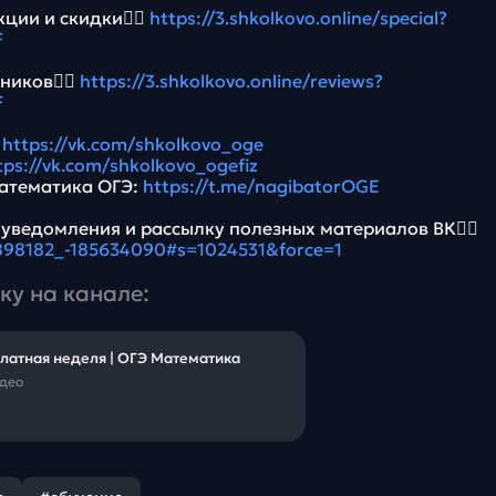
ции и скидки👉🏻
https://3.shkolkovo.online/special?
F
ников👉🏻
https://3.shkolkovo.online/reviews?
F
:
https://vk.com/shkolkovo_oge
tps://vk.com/shkolkovo_ogefiz
атематика ОГЭ:
https://t.me/nagibatorOGE
 уведомления и рассылку полезных материалов ВК👉🏻
5898182_-185634090#s=1024531&force=1
ку на канале:
латная неделя | ОГЭ Математика
идео