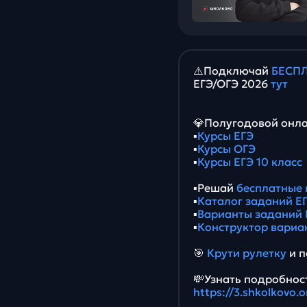
⚠️Подключай
БЕСПЛ
ЕГЭ/ОГЭ 2026
тут
💎Полугодовой онла
▪️
Курсы ЕГЭ
▪️
Курсы ОГЭ
▪️
Курсы ЕГЭ 10 класс
▪️Решай
бесплатные 
▪️
Каталог заданий ЕГ
▪️
Варианты заданий 
▪️
Конструктор вариа
🎯
Крути рулетку
и п
💸Узнать подробност
https://3.shkolkovo.