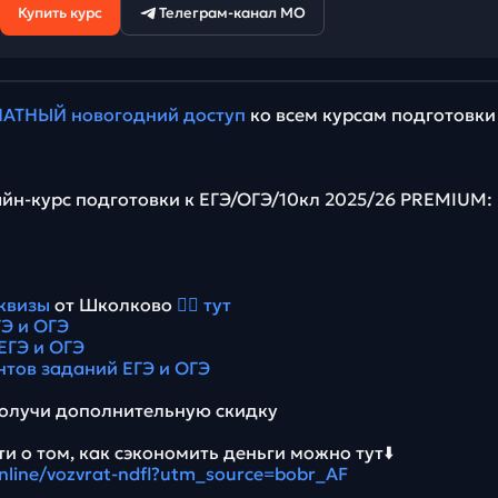
Купить курс
Телеграм-канал МО
АТНЫЙ новогодний доступ
ко всем курсам подготовки
йн-курс подготовки к ЕГЭ/ОГЭ/10кл 2025/26 PREMIUM:
квизы
от Школково
👉🏻 тут
Э и ОГЭ
ЕГЭ и ОГЭ
нтов заданий ЕГЭ и ОГЭ
олучи дополнительную скидку
и о том, как сэкономить деньги можно тут⬇️
online/vozvrat-ndfl?utm_source=bobr_AF