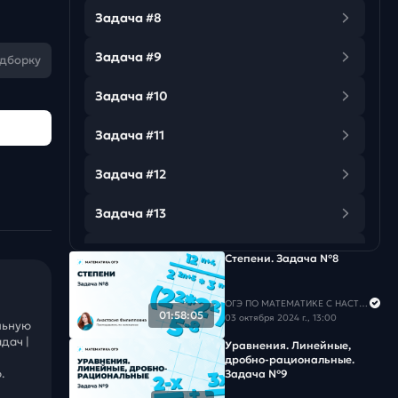
Задача #8
Задача #9
одборку
Задача #10
Задача #11
Задача #12
Задача #13
Задача #14
Степени. Задача №8
Задача #15
ОГЭ ПО МАТЕМАТИКЕ С НАСТЕЙ
01:58:05
03 октября 2024 г., 13:00
льную
Задача #16
дач |
Уравнения. Линейные,
дробно-рациональные.
Задача #17
.
Задача №9