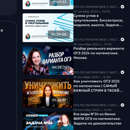
01:41:52
Задача #18
ОГЭ ПО МАТЕМАТИКЕ С НАСТЕЙ
02 октября 2024 г., 13:00
Сумма углов в
Задача #19
треугольнике. Биссектриса,
медиана, высота. Задача
Задача #20
 к
№15
01:39:09
ОГЭ ПО МАТЕМАТИКЕ С НАСТЕЙ
Задача #21
30 сентября 2024 г., 13:00
Разбор реального варианта
ОГЭ 2024 по математике.
Задача #22
Москва
Задача #23
04:26:21
ОГЭ ПО МАТЕМАТИКЕ С НАСТЕЙ
18 сентября 2024 г., 14:00
Задача #24
Как уничтожить ОГЭ 2025
по математике | САМЫЙ
ВАЖНЫЙ СТРИМ В ТВОЕЙ
Задача #25
ЖИЗНИ
01:28:57
Задача #26
ОГЭ ПО МАТЕМАТИКЕ С НАСТЕЙ
09 сентября 2024 г., 14:00
Все виды №24 из банка
Задача #27
ФИПИ ОГЭ по математике.
Задача на доказательство