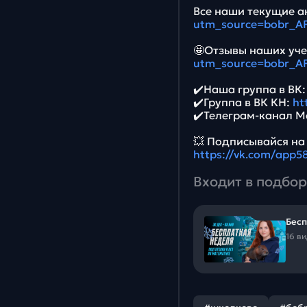
Все наши текущие ак
utm_source=bobr_A
🤩Отзывы наших уче
utm_source=bobr_A
✔️Наша группа в ВК
✔️Группа в ВК КН:
ht
✔️Телеграм-канал М
💥 Подписывайся на
https://vk.com/app
Входит в подбор
Бесп
16 в