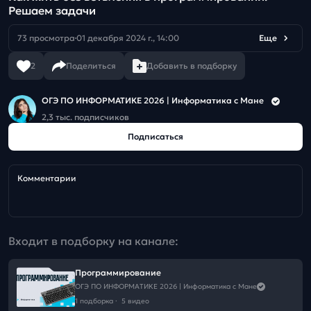
Решаем задачи
73 просмотра
01 декабря 2024 г., 14:00
Еще
2
Поделиться
Добавить в подборку
ОГЭ ПО ИНФОРМАТИКЕ 2026 | Информатика с Мане
2,3 тыс. подписчиков
Подписаться
Комментарии
Входит в подборку на канале:
Программирование
ОГЭ ПО ИНФОРМАТИКЕ 2026 | Информатика с Мане
1 подборка
·
5 видео