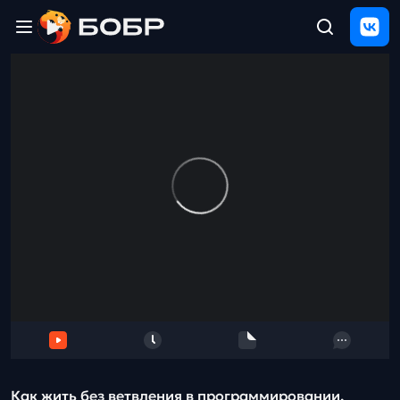
Главная
ЩЕЛЧОК
2026
Полезные
материалы
Проверка
сочинений
Тех
поддержка
Результаты
и
отзыв
Как жить без ветвления в программировании.