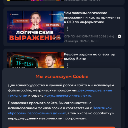
Чем полезны логические
выражения и как их применять
в ОГЭ по информатике
ОГЭ ПО ИНФОРМАТИКЕ 2026 | Информатика с Мане
41:28
24 ноября 2024 г., 14:00
Решаем задачи на оператор
выбор if-else
ОГЭ ПО ИНФОРМАТИКЕ 2026 | Информатика с Мане
Мы используем Cookie
17 ноября 2024 г., 14:00
01:03:14
Для вашего удобства и лучшей работы сайта мы используем
файлы cookie, метрические программы,
рекомендательные
технологии
и сервис
искусственного интеллекта
.
Ветки в питоне. Как работает if-
else
Продолжая просмотр сайта, Вы соглашаетесь с
использованием файлов cookie в соответствии с
Политикой
обработки персональных данных
, в том числе на обработку и
ОГЭ ПО ИНФОРМАТИКЕ 2026 | Информатика с Мане
передачу данных метрическим программам.
12 ноября 2024 г., 11:30
50:40