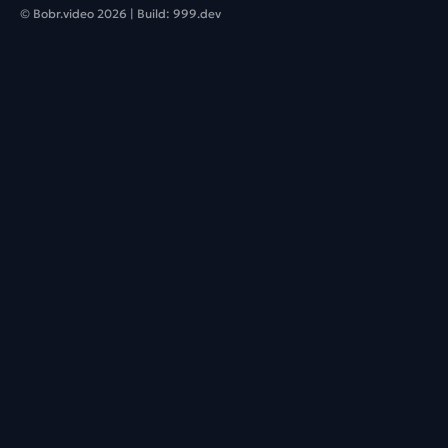
© Bobr.video
2026
| Build:
999.dev