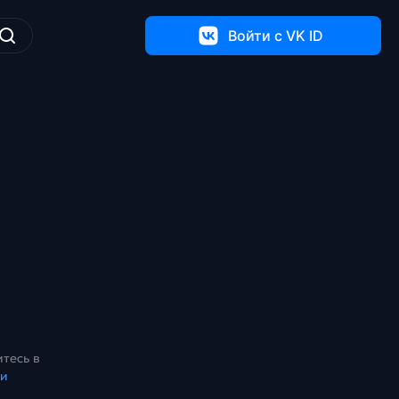
Войти c VK ID
тесь в
ки