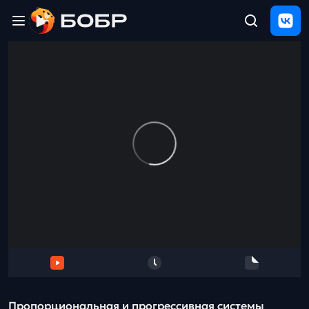
Главная
ЩЕЛЧОК
2026
Полезные
материалы
Проверка
сочинений
Тех
поддержка
Результаты
и
отзыв
Пропорциональная и прогрессивная системы