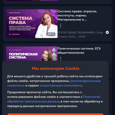
Система права: отрасли,
институты, нормы.
Материальное и
процессуальное, частное и
публичное право.
ЕГЭ ПО ОБЩЕСТВОЗНАНИЮ c Егором Кантом
20:12
21 июля 2023 г., 13:00
Политическая система. ЕГЭ
обществознание
ЕГЭ ПО ОБЩЕСТВОЗНАНИЮ c Егором Кантом
Мы используем Cookie
10 декабря 2022 г., 15:00
15:35
Для вашего удобства и лучшей работы сайта мы используем
файлы cookie, метрические программы,
рекомендательные
технологии
и сервис
искусственного интеллекта
.
👩‍💻Деятельность человека.
Обществознание ЕГЭ-2023
Продолжая просмотр сайта, Вы соглашаетесь с
использованием файлов cookie в соответствии с
Политикой
обработки персональных данных
, в том числе на обработку и
ЕГЭ ПО ОБЩЕСТВОЗНАНИЮ c Егором Кантом
передачу данных метрическим программам.
26 ноября 2022 г., 15:00
16:47