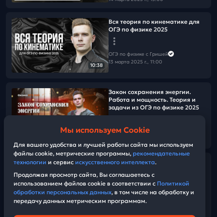
Вся теория по кинематике для
ОГЭ по физике 2025
ОГЭ по физике с Гришей
13 марта 2025 г., 11:00
10:38
Закон сохранения энергии.
Работа и мощность. Теория и
задачи из ОГЭ по физике 2025
Мы используем Cookie
ОГЭ по физике с Гришей
01:04:33
12 марта 2025 г., 13:00
Для вашего удобства и лучшей работы сайта мы используем
файлы cookie, метрические программы,
рекомендательные
Разбор заданий по
технологии
и сервис
искусственного интеллекта
.
электричеству из Банка ФИПИ
Продолжая просмотр сайта, Вы соглашаетесь с
для ОГЭ по физике 2025
использованием файлов cookie в соответствии с
Политикой
обработки персональных данных
, в том числе на обработку и
передачу данных метрическим программам.
ОГЭ по физике с Гришей
03:30
12 марта 2025 г., 11:00