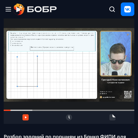
Главная
ЩЕЛЧОК
2026
Полезные
материалы
Проверка
сочинений
Тех
поддержка
Результаты
и
отзыв
Разбор заданий по поршням из Банка ФИПИ для