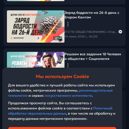
Заряд бодрости на 26-й день с
Егором Кантом
ЕГЭ ПО ОБЩЕСТВОЗНАНИЮ c Егором Кантом
04 июня 2026 г., 04:00
12:14
Решаем все задания 18 Человек
и общество + Социология
ЕГЭ ПО ОБЩЕСТВОЗНАНИЮ c Егором Кантом
Мы используем Cookie
03 июня 2026 г., 07:00
01:52:48
Для вашего удобства и лучшей работы сайта мы используем
файлы cookie, метрические программы,
рекомендательные
технологии
и сервис
искусственного интеллекта
.
Заряд бодрости на 25-й день с
Егором Кантом
Продолжая просмотр сайта, Вы соглашаетесь с
использованием файлов cookie в соответствии с
Политикой
обработки персональных данных
, в том числе на обработку и
ЕГЭ ПО ОБЩЕСТВОЗНАНИЮ c Егором Кантом
передачу данных метрическим программам.
03 июня 2026 г., 04:00
10:29