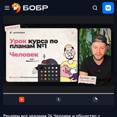
Главная
ЩЕЛЧОК
2026
Полезные
материалы
Проверка
сочинений
Тех
поддержка
Результаты
и
отзыв
Решаем все задания 24 Человек и общество +