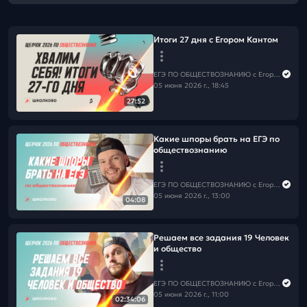
Итоги 27 дня с Егором Кантом
ЕГЭ ПО ОБЩЕСТВОЗНАНИЮ c Егором Кантом
05 июня 2026 г., 18:45
27:52
Какие шпоры брать на ЕГЭ по
обществознанию
ЕГЭ ПО ОБЩЕСТВОЗНАНИЮ c Егором Кантом
05 июня 2026 г., 13:00
04:08
Решаем все задания 19 Человек
и общество
ЕГЭ ПО ОБЩЕСТВОЗНАНИЮ c Егором Кантом
05 июня 2026 г., 11:00
02:34:06