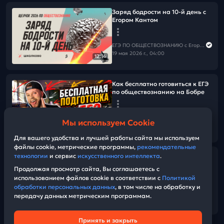
Заряд бодрости на 10-й день с
Егором Кантом
ЕГЭ ПО ОБЩЕСТВОЗНАНИЮ c Егором Кантом
19 мая 2026 г., 04:00
12:14
Как бесплатно готовиться к ЕГЭ
по обществознанию на Бобре
ЕГЭ ПО ОБЩЕСТВОЗНАНИЮ c Егором Кантом
Мы используем Cookie
18 мая 2026 г., 21:00
10:23
Для вашего удобства и лучшей работы сайта мы используем
файлы cookie, метрические программы,
рекомендательные
технологии
и сервис
искусственного интеллекта
.
Итоги 9 дня с Егором Кантом
Продолжая просмотр сайта, Вы соглашаетесь с
использованием файлов cookie в соответствии с
Политикой
ЕГЭ ПО ОБЩЕСТВОЗНАНИЮ c Егором Кантом
обработки персональных данных
, в том числе на обработку и
18 мая 2026 г., 17:00
передачу данных метрическим программам.
37:55
Принять и закрыть
Техническая поддержка