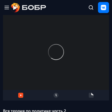
Главная
ЩЕЛЧОК
2026
Полезные
материалы
Проверка
сочинений
Тех
поддержка
Результаты
и
отзыв
Вся теория по политике часть 2