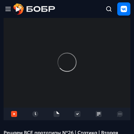
Главная
ЩЕЛЧОК
2026
Полезные
материалы
Проверка
сочинений
Тех
поддержка
Результаты
и
отзыв
Решаем ВСЕ прототипы №26 | Статика | Вторая