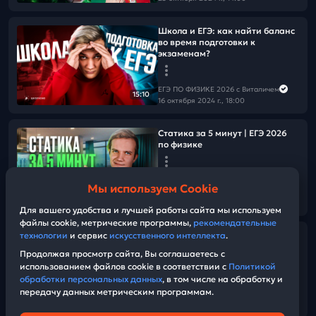
Школа и ЕГЭ: как найти баланс
во время подготовки к
экзаменам?
ЕГЭ ПО ФИЗИКЕ 2026 с Виталичем
15:10
16 октября 2024 г., 18:00
Статика за 5 минут | ЕГЭ 2026
по физике
ЕГЭ ПО ФИЗИКЕ 2026 с Виталичем
Мы используем Cookie
15 октября 2024 г., 16:00
08:49
Для вашего удобства и лучшей работы сайта мы используем
файлы cookie, метрические программы,
рекомендательные
Разбор реального варианта №1
технологии
и сервис
искусственного интеллекта
.
ЕГЭ 2025 по физике | Сборник
Продолжая просмотр сайта, Вы соглашаетесь с
Виталича | Уровень ЕГЭ
использованием файлов cookie в соответствии с
Политикой
обработки персональных данных
, в том числе на обработку и
передачу данных метрическим программам.
ЕГЭ ПО ФИЗИКЕ 2026 с Виталичем
02:17:41
13 октября 2024 г., 12:30