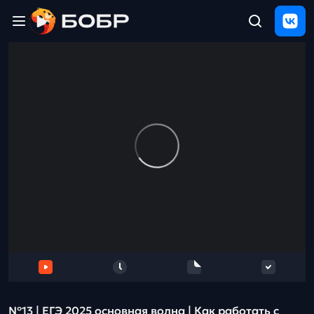
Главная
ЩЕЛЧОК
2026
Полезные
материалы
Проверка
сочинений
Тех
поддержка
Результаты
и
отзыв
№13 | ЕГЭ 2025 основная волна | Как работать с