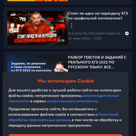
Стоит ли идти на пересдачу ЕГЭ
по профильной математике?
ЕГЭ 2026 ПО РУССКОМУ ЯЗЫКУ И МАТЕМАТИКЕ
04 июня 2025 г., 12:30
21:19
РАЗБОР ТЕКСТОВ И ЗАДАНИЙ С
РЕАЛЬНОГО ЕГЭ 2025 ПО
РУССКОМУ ЯЗЫКУ. ВСЕ
РЕГИОНЫ
Мы используем Cookie
ЕГЭ 2026 ПО РУССКОМУ ЯЗЫКУ И МАТЕМАТИКЕ
12:58:57
30 мая 2025 г., 03:00
Для вашего удобства и лучшей работы сайта мы используем
файлы cookie, метрические программы,
рекомендательные
технологии
и сервис
искусственного интеллекта
.
Хвалим себя | Итоги 33-его дня
«Щелчка»
Продолжая просмотр сайта, Вы соглашаетесь с
использованием файлов cookie в соответствии с
Политикой
обработки персональных данных
, в том числе на обработку и
ЕГЭ 2026 ПО РУССКОМУ ЯЗЫКУ И МАТЕМАТИКЕ
передачу данных метрическим программам.
28 мая 2025 г., 17:20
34:53