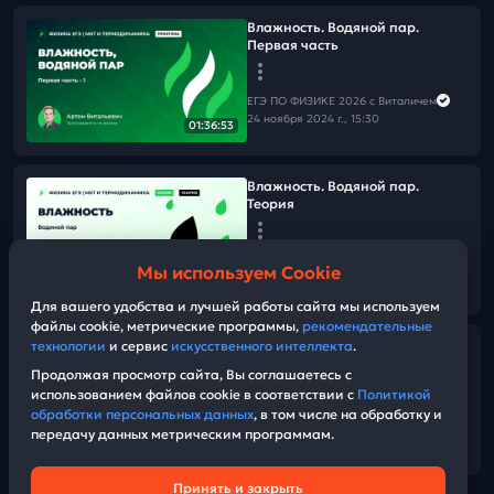
Влажность. Водяной пар.
Первая часть
ЕГЭ ПО ФИЗИКЕ 2026 с Виталичем
24 ноября 2024 г., 15:30
01:36:53
Влажность. Водяной пар.
Теория
ЕГЭ ПО ФИЗИКЕ 2026 с Виталичем
Мы используем Cookie
21 ноября 2024 г., 14:00
46:39
Для вашего удобства и лучшей работы сайта мы используем
файлы cookie, метрические программы,
рекомендательные
Решаем ВСЕ прототипы №7, 9,
технологии
и сервис
искусственного интеллекта
.
10 | МКТ | Первая часть ЕГЭ 2026
Продолжая просмотр сайта, Вы соглашаетесь с
по физике
использованием файлов cookie в соответствии с
Политикой
обработки персональных данных
, в том числе на обработку и
передачу данных метрическим программам.
ЕГЭ ПО ФИЗИКЕ 2026 с Виталичем
02:50:33
19 ноября 2024 г., 13:00
Принять и закрыть
Техническая поддержка