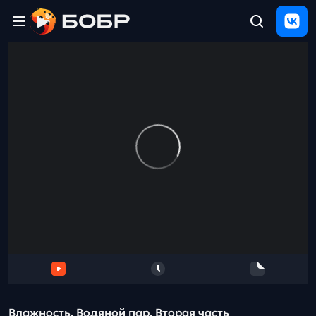
Главная
ЩЕЛЧОК
2026
Полезные
материалы
Проверка
сочинений
Тех
поддержка
Результаты
и
отзыв
Влажность. Водяной пар. Вторая часть