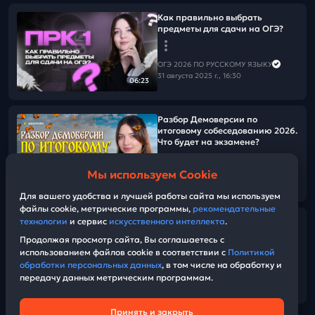
Как правильно выбрать
предметы для сдачи на ОГЭ?
ОГЭ 2026 ПО РУССКОМУ ЯЗЫКУ
31 августа 2025 г., 16:30
06:23
Разбор Демоверсии по
итоговому собеседованию 2026.
Что будет на экзамене?
Мы используем Cookie
ОГЭ 2026 ПО РУССКОМУ ЯЗЫКУ
01:01:29
29 августа 2025 г., 08:00
Для вашего удобства и лучшей работы сайта мы используем
файлы cookie, метрические программы,
рекомендательные
ОГЭ по русскому языку опять
технологии
и сервис
искусственного интеллекта
.
изменили! Разбор Демоверсии
Продолжая просмотр сайта, Вы соглашаетесь с
ОГЭ 2026 по русскому языку
использованием файлов cookie в соответствии с
Политикой
обработки персональных данных
, в том числе на обработку и
передачу данных метрическим программам.
ОГЭ 2026 ПО РУССКОМУ ЯЗЫКУ
14:12
22 августа 2025 г., 12:00
Принять и закрыть