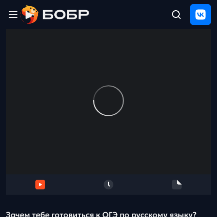
Главная
ЩЕЛЧОК
2026
Полезные
материалы
Проверка
сочинений
Тех
поддержка
Результаты
и
отзыв
Зачем тебе готовиться к ОГЭ по русскому языку?