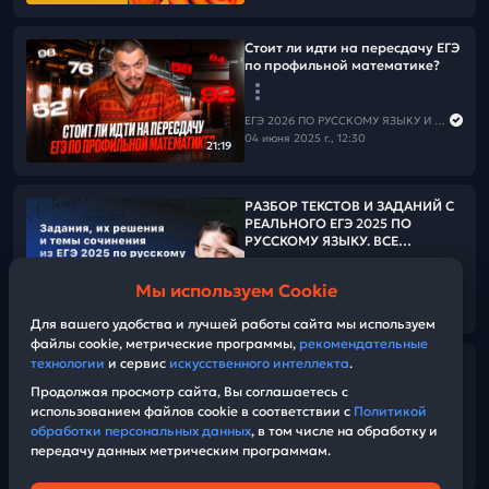
Стоит ли идти на пересдачу ЕГЭ
по профильной математике?
ЕГЭ 2026 ПО РУССКОМУ ЯЗЫКУ И МАТЕМАТИКЕ
04 июня 2025 г., 12:30
21:19
РАЗБОР ТЕКСТОВ И ЗАДАНИЙ С
РЕАЛЬНОГО ЕГЭ 2025 ПО
РУССКОМУ ЯЗЫКУ. ВСЕ
РЕГИОНЫ
Мы используем Cookie
ЕГЭ 2026 ПО РУССКОМУ ЯЗЫКУ И МАТЕМАТИКЕ
12:58:57
30 мая 2025 г., 03:00
Для вашего удобства и лучшей работы сайта мы используем
файлы cookie, метрические программы,
рекомендательные
технологии
и сервис
искусственного интеллекта
.
Хвалим себя | Итоги 33-его дня
«Щелчка»
Продолжая просмотр сайта, Вы соглашаетесь с
использованием файлов cookie в соответствии с
Политикой
обработки персональных данных
, в том числе на обработку и
ЕГЭ 2026 ПО РУССКОМУ ЯЗЫКУ И МАТЕМАТИКЕ
передачу данных метрическим программам.
28 мая 2025 г., 17:20
34:53